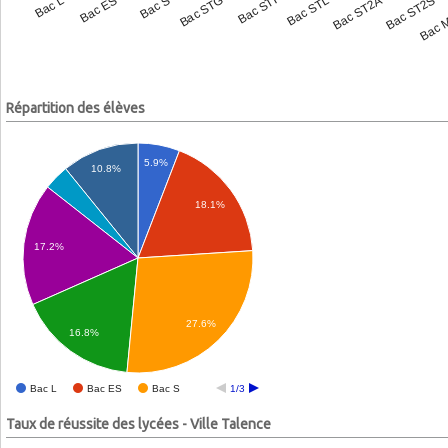
Bac L
Bac ES
Bac S
Bac STG
Bac STI
Bac STL
Bac ST2A
Bac ST2S
Bac 
Répartition des élèves
5.9%
10.8%
18.1%
17.2%
27.6%
16.8%
Bac L
Bac ES
Bac S
1/3
Taux de réussite des lycées - Ville Talence