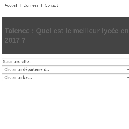
Accueil
|
Données
|
Contact
Talence : Quel est le meilleur lycée en
2017 ?