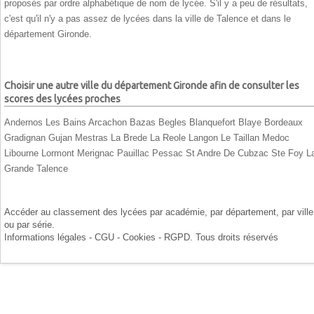
proposés par ordre alphabétique de nom de lycée. S'il y a peu de résultats,
c'est qu'il n'y a pas assez de lycées dans la ville de Talence et dans le
département Gironde.
Choisir une autre ville du département Gironde afin de consulter les
scores des lycées proches
Andernos Les Bains
Arcachon
Bazas
Begles
Blanquefort
Blaye
Bordeaux
Gradignan
Gujan Mestras
La Brede
La Reole
Langon
Le Taillan Medoc
Libourne
Lormont
Merignac
Pauillac
Pessac
St Andre De Cubzac
Ste Foy L
Grande
Talence
Accéder au classement des lycées par
académie
, par
département
, par
ville
ou par
série
.
Informations légales - CGU - Cookies - RGPD
. Tous droits réservés