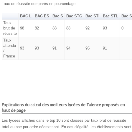
Taux de réussite comparés en pourcentage
BAC L
BAC ES
Bac S
Bac STG
Bac STI
Bac STL
Bac 
Taux
brut de
98
82
88
88
92
93
0
réussite
Taux
attendu
93
93
91
94
95
91
/
France
Explications du calcul des meilleurs lycées de Talence proposés en
haut de page
Les lycées affichés dans le top 10 sont classés par taux brut de réussite
total au bac par ordre décroissant. En cas d'égalité, les établissements sont