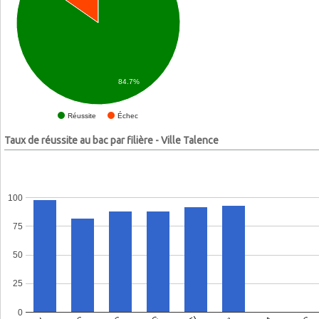
84.7%
Échec
Réussite
Taux de réussite au bac par filière - Ville Talence
100
75
50
25
0