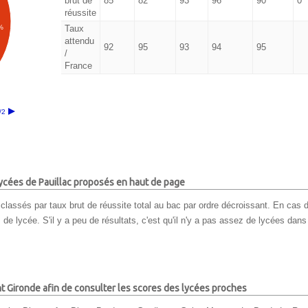
brut de
85
82
93
96
90
0
réussite
%
Taux
attendu
92
95
93
94
95
/
France
/2
 lycées de Pauillac proposés en haut de page
classés par taux brut de réussite total au bac par ordre décroissant. En cas d
e lycée. S'il y a peu de résultats, c'est qu'il n'y a pas assez de lycées dans l
nt Gironde afin de consulter les scores des lycées proches