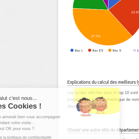
23.9
37.5%
Bac L
Bac ES
Bac S
1
Explications du calcul des meilleurs
Les lycées affichés dans le top 10 sont 
Salut c'est nous...
proposés par ordre alphabétique de nom d
les Cookies !
département Gironde.
On aimerait bien vous accompagner
pendant votre visite...
C'est OK pour vous ?
Choisir une autre ville du départeme
Lire la politique de confidentialité