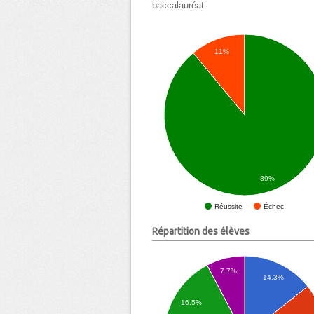
baccalauréat.
11%
89%
Échec
Réussite
Répartition des élèves
7.7%
14.3%
16.5%