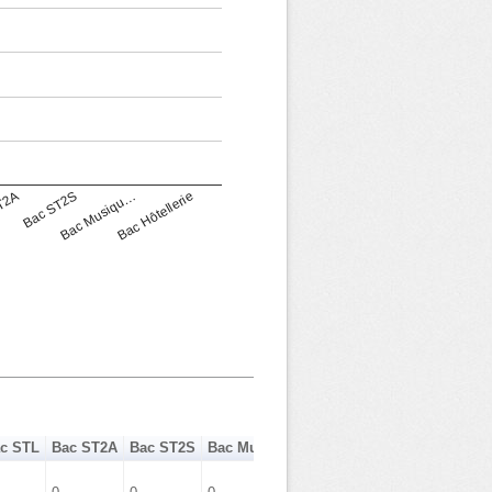
T2A
Bac ST2S
Bac Musiqu…
Bac Hôtellerie
c STL
Bac ST2A
Bac ST2S
Bac Musique Danse
Bac Hôtellerie