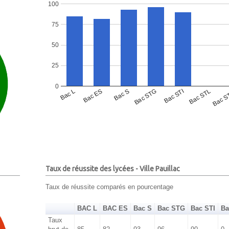
100
75
50
25
0
Bac L
Bac ES
Bac S
Bac STG
Bac STI
Bac STL
Bac S
Taux de réussite des lycées - Ville Pauillac
Taux de réussite comparés en pourcentage
BAC L
BAC ES
Bac S
Bac STG
Bac STI
Ba
Taux