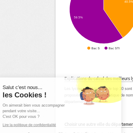
40.5
59.5%
Bac S
Bac STI
Explications du calcul des meilleurs
Salut c'est nous...
Les lycées affichés dans le top 10 sont 
les Cookies !
proposés par ordre alphabétique de nom d
département Mayotte.
On aimerait bien vous accompagner
pendant votre visite...
C'est OK pour vous ?
Choisir une autre ville du départeme
Lire la politique de confidentialité