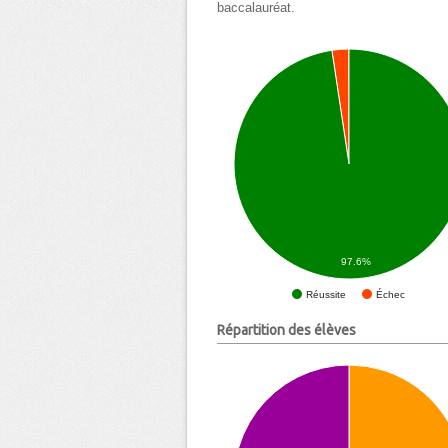
baccalauréat.
97.6%
Échec
Réussite
Répartition des élèves