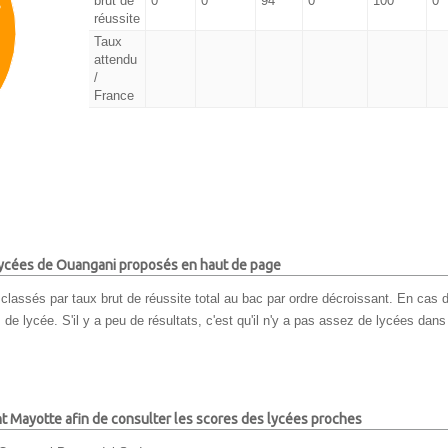
brut de
0
0
94
0
100
0
%
réussite
Taux
attendu
/
France
 lycées de Ouangani proposés en haut de page
classés par taux brut de réussite total au bac par ordre décroissant. En cas d
e lycée. S'il y a peu de résultats, c'est qu'il n'y a pas assez de lycées dans
nt Mayotte afin de consulter les scores des lycées proches