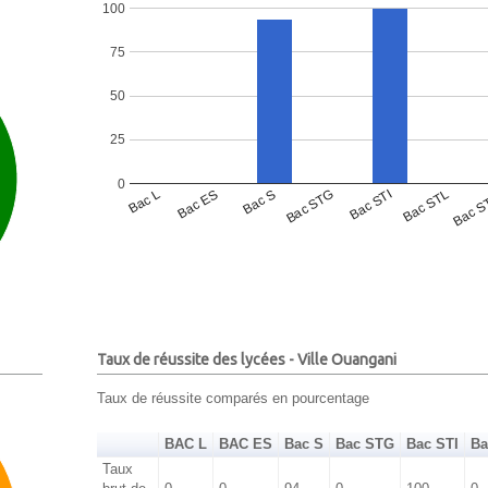
100
75
50
25
0
Bac L
Bac ES
Bac S
Bac STG
Bac STI
Bac STL
Bac S
Taux de réussite des lycées - Ville Ouangani
Taux de réussite comparés en pourcentage
BAC L
BAC ES
Bac S
Bac STG
Bac STI
Ba
Taux