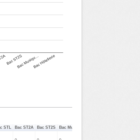
T2A
Bac ST2S
Bac Musiqu…
Bac Hôtellerie
c STL
Bac ST2A
Bac ST2S
Bac Musique Danse
Bac Hôtellerie