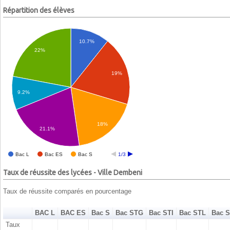
Répartition des élèves
10.7%
22%
19%
9.2%
18%
21.1%
Bac L
Bac ES
Bac S
1/3
Taux de réussite des lycées - Ville Dembeni
Taux de réussite comparés en pourcentage
BAC L
BAC ES
Bac S
Bac STG
Bac STI
Bac STL
Bac 
Taux