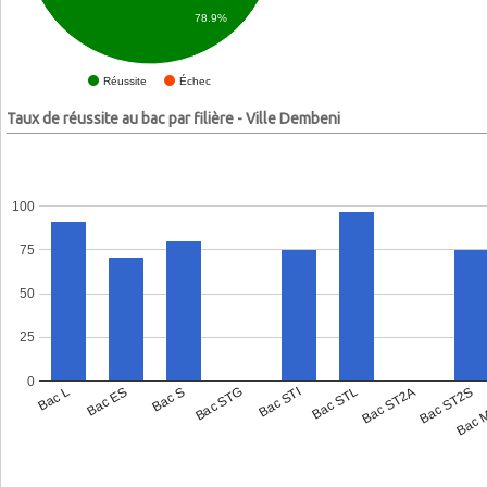
78.9%
Échec
Réussite
Taux de réussite au bac par filière - Ville Dembeni
100
75
50
25
0
Bac L
Bac ES
Bac S
Bac STG
Bac STI
Bac STL
Bac ST2A
Bac ST2S
Bac 