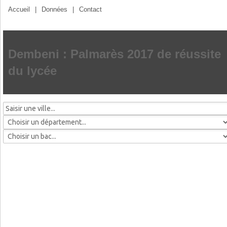
Accueil
|
Données
|
Contact
Dembeni : Palmarès 2017 de réussite
du lycée