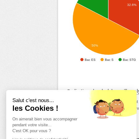
32.6%
50%
Bac ES
Bac S
Bac STG
Explications du calcul des meilleurs
Salut c'est nous...
Les lycées affichés dans le top 10 sont 
les Cookies !
proposés par ordre alphabétique de nom d
département Dordogne.
On aimerait bien vous accompagner
pendant votre visite...
C'est OK pour vous ?