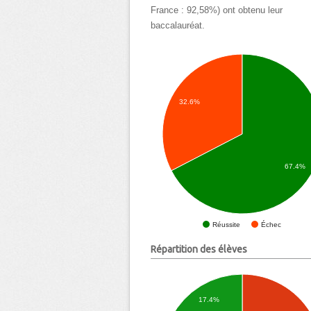
France : 92,58%) ont obtenu leur
baccalauréat.
32.6%
67.4%
Échec
Réussite
Répartition des élèves
17.4%