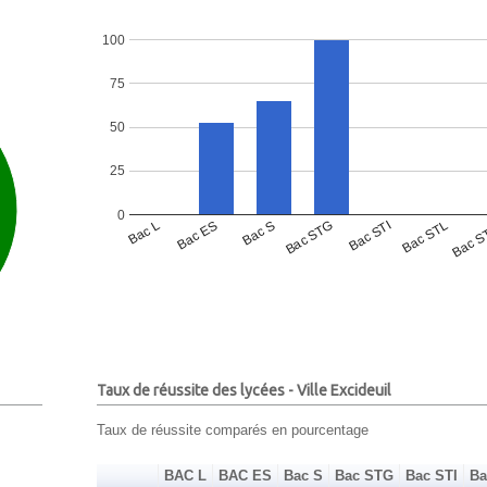
100
75
50
25
0
Bac L
Bac ES
Bac S
Bac STG
Bac STI
Bac STL
Bac S
Taux de réussite des lycées - Ville Excideuil
Taux de réussite comparés en pourcentage
BAC L
BAC ES
Bac S
Bac STG
Bac STI
Ba