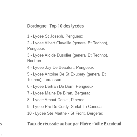
Dordogne : Top 10 des lycées
1 - Lycee St Joseph, Perigueux
2 - Lycee Albert Claveille (general Et Techno),
Perigueux
3 - Lycee Alcide Dusolier (general Et Techno),
Nontron
4 - Lycee Jay De Beaufort, Perigueux
5 - Lycee Antoine De St Exupery (general Et
Techno), Terrasson
6 - Lycee Bertran De Born, Perigueux
7 - Lycee Maine De Biran, Bergerac
8 - Lycee Arnaut Daniel, Riberac
9 - Lycee Pre De Cordy, Sarlat La Caneda
10 - Lycee Ste Marthe - St Front, Bergerac
s
Taux de réussite au bac par filière - Ville Excideuil
e