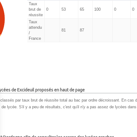
Taux
brut de
0
53
65
100
0
0
réussite
Taux
attendu
81
87
/
France
 lycées de Excideuil proposés en haut de page
classés par taux brut de réussite total au bac par ordre décroissant. En cas d
e lycée. S'il y a peu de résultats, c'est qu'il n'y a pas assez de lycées dans l