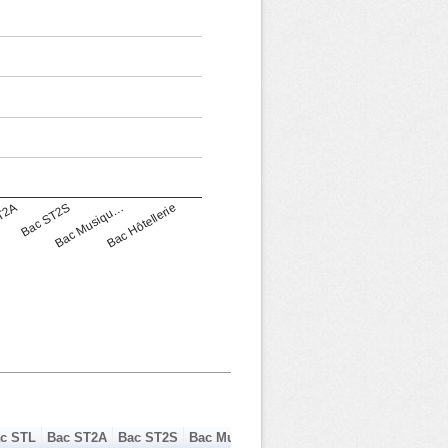
T2A
Bac ST2S
Bac Musiqu…
Bac Hôtellerie
c STL
Bac ST2A
Bac ST2S
Bac Musique Danse
Bac Hôtellerie