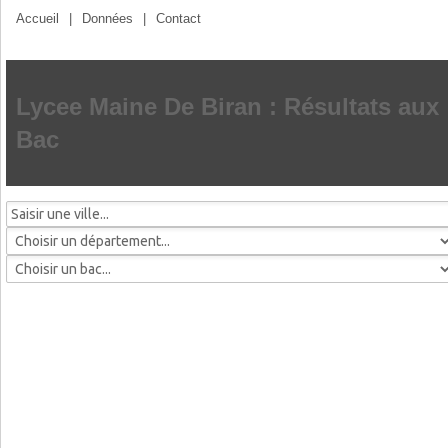
Accueil
|
Données
|
Contact
Lycee Maine De Biran : Résultats aux
Bac