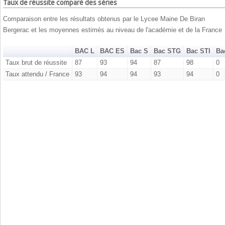
Taux de réussite comparé des séries
Comparaison entre les résultats obtenus par le Lycee Maine De Biran
Bergerac et les moyennes estimés au niveau de l'académie et de la France
BAC L
BAC ES
Bac S
Bac STG
Bac STI
Ba
Taux brut de réussite
87
93
94
87
98
0
Taux attendu / France
93
94
94
93
94
0