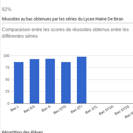
92%
Réussites au bac obtenues par les séries du Lycee Maine De Biran
Comparaison entre les scores de réussites obtenus entre les
différentes séries
100
75
50
25
0
Bac L
Bac ES
Bac S
Bac STG
Bac STI
Bac STL
Bac ST2A
Bac ST2S
Bac 
Répartition des élèves