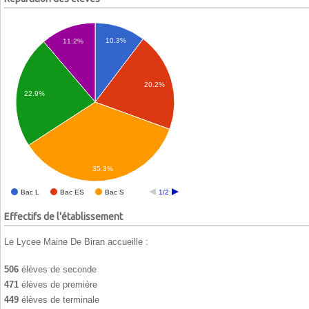
10.3%
11.2%
20.2%
22.9%
35.3%
Bac L
Bac ES
Bac S
1/2
Effectifs de l'établissement
Le Lycee Maine De Biran accueille :
506
élèves de seconde
471
élèves de première
449
élèves de terminale