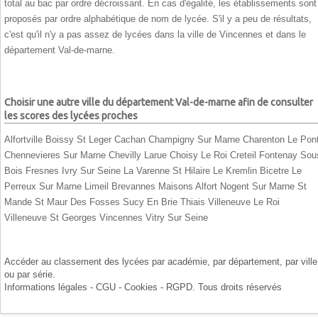
total au bac par ordre décroissant. En cas d'égalité, les établissements sont
proposés par ordre alphabétique de nom de lycée. S'il y a peu de résultats,
c'est qu'il n'y a pas assez de lycées dans la ville de Vincennes et dans le
département Val-de-marne.
Choisir une autre ville du département Val-de-marne afin de consulter
les scores des lycées proches
Alfortville
Boissy St Leger
Cachan
Champigny Sur Marne
Charenton Le Pon
Chennevieres Sur Marne
Chevilly Larue
Choisy Le Roi
Creteil
Fontenay Sou
Bois
Fresnes
Ivry Sur Seine
La Varenne St Hilaire
Le Kremlin Bicetre
Le
Perreux Sur Marne
Limeil Brevannes
Maisons Alfort
Nogent Sur Marne
St
Mande
St Maur Des Fosses
Sucy En Brie
Thiais
Villeneuve Le Roi
Villeneuve St Georges
Vincennes
Vitry Sur Seine
Accéder au classement des lycées par
académie
, par
département
, par
ville
ou par
série
.
Informations légales - CGU - Cookies - RGPD
. Tous droits réservés