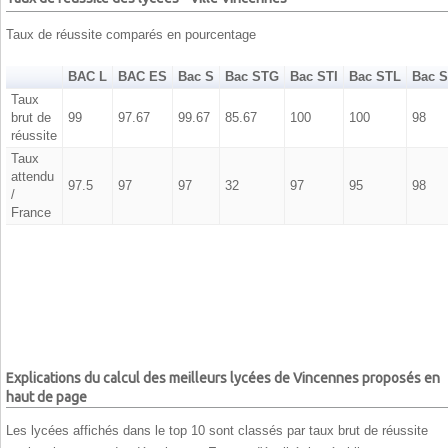
Taux de réussite comparés en pourcentage
BAC L
BAC ES
Bac S
Bac STG
Bac STI
Bac STL
Bac 
Taux
brut de
99
97.67
99.67
85.67
100
100
98
réussite
Taux
attendu
97.5
97
97
32
97
95
98
/
France
Explications du calcul des meilleurs lycées de Vincennes proposés en
haut de page
Les lycées affichés dans le top 10 sont classés par taux brut de réussite