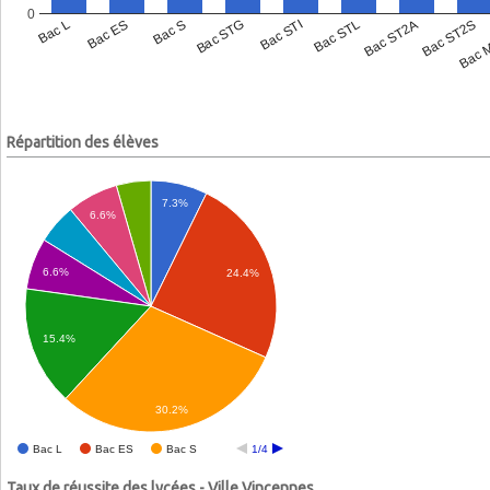
0
Bac L
Bac ES
Bac S
Bac STG
Bac STI
Bac STL
Bac ST2A
Bac ST2S
Bac 
Répartition des élèves
7.3%
6.6%
6.6%
24.4%
15.4%
30.2%
Bac L
Bac ES
Bac S
1/4
Taux de réussite des lycées - Ville Vincennes