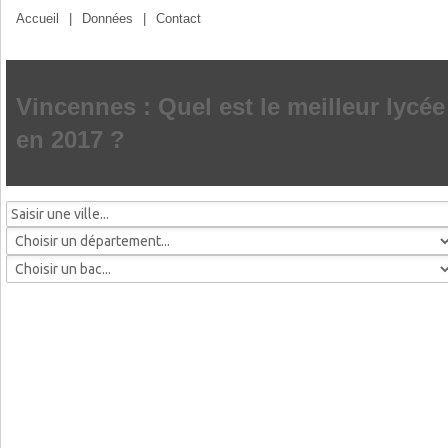
Accueil
|
Données
|
Contact
Vincennes : Quel est le meilleur lycée
en 2017 ?