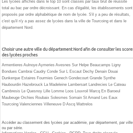
Les lycées affichés dans le top 10 sont classés par taux brut de réussite
total au bac par ordre décroissant. En cas d'égalité, les établissements sont
proposés par ordre alphabétique de nom de lycée. S'il y a peu de résultats,
c'est qu'il n'y a pas assez de lycées dans la ville de Tourcoing et dans le
département Nord.
Choisir une autre ville du département Nord afin de consulter les score
des lycées proches
Armentieres
Aulnoye Aymeries
Avesnes Sur Helpe
Beaucamps Ligny
Bondues
Cambrai
Caudry
Conde Sur L Escaut
Dechy
Denain
Douai
Dunkerque
Estaires
Fourmies
Genech
Gondecourt
Grande Synthe
Haubourdin
Hazebrouck
La Madeleine
Lambersart
Landrecies
Le Cateau
Cambresis
Le Quesnoy
Lille
Lomme
Loos
Louvroil
Marcq En Baroeul
Maubeuge
Orchies
Roubaix
Solesmes
Somain
St Amand Les Eaux
Tourcoing
Valenciennes
Villeneuve D Ascq
Wattrelos
Accéder au classement des lycées par
académie
, par
département
, par
ville
ou par
série
.