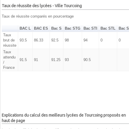
Taux de réussite des lycées - Ville Tourcoing
Taux de réussite comparés en pourcentage
BAC L
BAC ES
Bac S
Bac STG
Bac STI
Bac STL
Bac 
Taux
brut de
93.5
86.33
92.5
98
94
0
0
réussite
Taux
attendu
91.5
91
91.25
93
90.5
/
France
Explications du calcul des meilleurs lycées de Tourcoing proposés en
haut de page