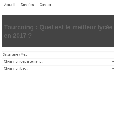
Accueil
|
Données
|
Contact
Tourcoing : Quel est le meilleur lycée
en 2017 ?