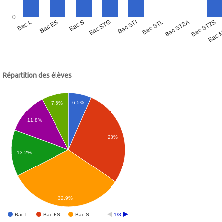
0
Bac L
Bac ES
Bac S
Bac STG
Bac STI
Bac STL
Bac ST2A
Bac ST2S
Bac 
Répartition des élèves
6.5%
7.6%
11.8%
28%
13.2%
32.9%
Bac L
Bac ES
Bac S
1/3