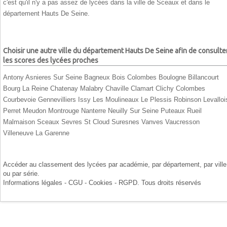
c'est qu'il n'y a pas assez de lycées dans la ville de Sceaux et dans le
département Hauts De Seine.
Choisir une autre ville du département Hauts De Seine afin de consulte
les scores des lycées proches
Antony
Asnieres Sur Seine
Bagneux
Bois Colombes
Boulogne Billancourt
Bourg La Reine
Chatenay Malabry
Chaville
Clamart
Clichy
Colombes
Courbevoie
Gennevilliers
Issy Les Moulineaux
Le Plessis Robinson
Levalloi
Perret
Meudon
Montrouge
Nanterre
Neuilly Sur Seine
Puteaux
Rueil
Malmaison
Sceaux
Sevres
St Cloud
Suresnes
Vanves
Vaucresson
Villeneuve La Garenne
Accéder au classement des lycées par
académie
, par
département
, par
ville
ou par
série
.
Informations légales - CGU - Cookies - RGPD
. Tous droits réservés