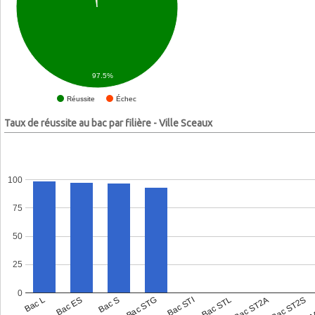
97.5%
Échec
Réussite
Taux de réussite au bac par filière - Ville Sceaux
100
75
50
25
0
Bac L
Bac ES
Bac S
Bac STG
Bac STI
Bac STL
Bac ST2A
Bac ST2S
Bac 