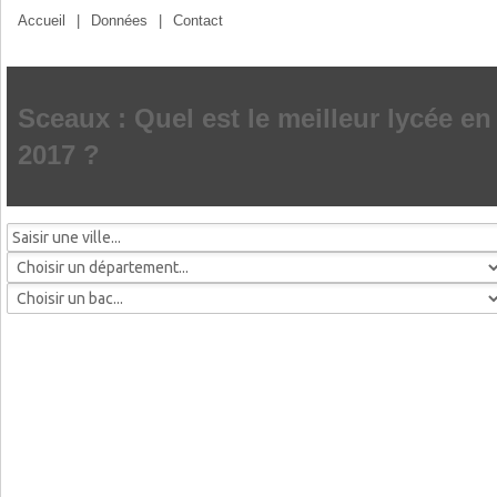
Accueil
|
Données
|
Contact
Sceaux : Quel est le meilleur lycée en
2017 ?