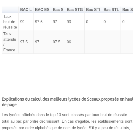
BAC L
BAC ES
Bac S
Bac STG
Bac STI
Bac STL
Bac 
Taux
brut de
99
97.5
97
93
0
0
0
réussite
Taux
attendu
97.5
97
97.5
96
/
France
Explications du calcul des meilleurs lycées de Sceaux proposés en hau
de page
Les lycées affichés dans le top 10 sont classés par taux brut de réussite
total au bac par ordre décroissant. En cas d'égalité, les établissements sont
proposés par ordre alphabétique de nom de lycée. S'il y a peu de résultats,