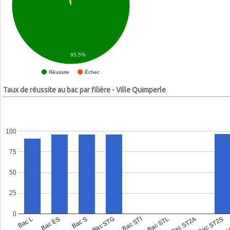
95.5%
Échec
Réussite
Taux de réussite au bac par filière - Ville Quimperle
100
75
50
25
0
Bac L
Bac ES
Bac S
Bac STG
Bac STI
Bac STL
Bac ST2A
Bac ST2S
Bac 