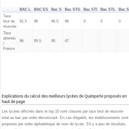
BAC L
BAC ES
Bac S
Bac STG
Bac STI
Bac STL
Bac 
Taux
brut de
91.5
96
96.5
96
0
0
0
réussite
Taux
attendu
96
95.5
95
47
/
France
Explications du calcul des meilleurs lycées de Quimperle proposés en
haut de page
Les lycées affichés dans le top 10 sont classés par taux brut de réussite
total au bac par ordre décroissant. En cas d'égalité, les établissements sont
proposés par ordre alphabétique de nom de lycée. S'il y a peu de résultats,