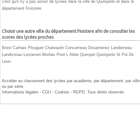
c'est qu'il n'y a pas assez de lycées dans la ville de Quimperle et dans le
département Finistere.
Choisir une autre ville du département Finistere afin de consulter les
scores des lycées proches
Brest
Carhaix Plouguer
Chateaulin
Concarneau
Douarnenez
Landerneau
Landivisiau
Lesneven
Morlaix
Pont L Abbe
Quimper
Quimperle
St Pol De
Leon
Accéder au classement des lycées par
académie
, par
département
, par
ville
ou par
série
.
Informations légales - CGU - Cookies - RGPD
. Tous droits réservés