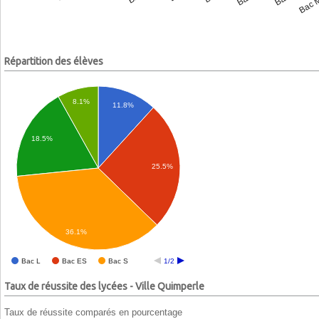
Répartition des élèves
8.1%
11.8%
18.5%
25.5%
36.1%
Bac L
Bac ES
Bac S
1/2
Taux de réussite des lycées - Ville Quimperle
Taux de réussite comparés en pourcentage