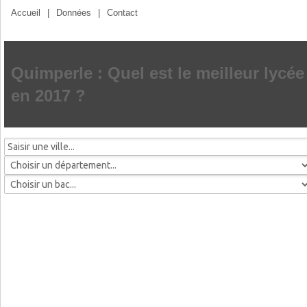
Accueil
|
Données
|
Contact
Quimperle : Quel est le meilleur lycée
en 2017 ?