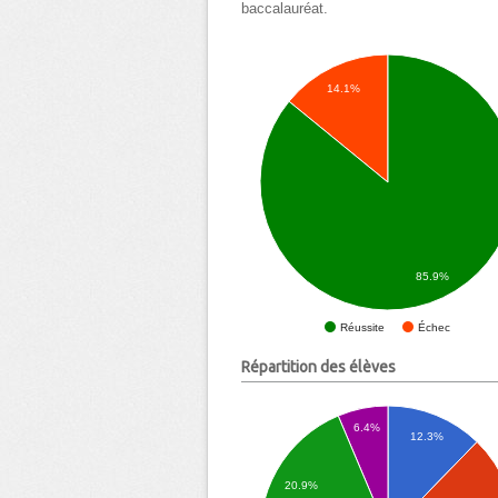
baccalauréat.
14.1%
85.9%
Échec
Réussite
Répartition des élèves
6.4%
12.3%
20.9%