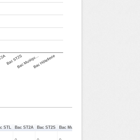
T2A
Bac ST2S
Bac Musiqu…
Bac Hôtellerie
c STL
Bac ST2A
Bac ST2S
Bac Musique Danse
Bac Hôtellerie