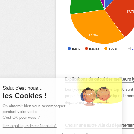
27.7
32.7%
Bac L
Bac ES
Bac S
1
Explications du calcul des meilleurs
Salut c'est nous...
Les lycées affichés dans le top 10 sont 
les Cookies !
proposés par ordre alphabétique de nom d
département Somme.
On aimerait bien vous accompagner
pendant votre visite...
C'est OK pour vous ?
Choisir une autre ville du départeme
Lire la politique de confidentialité