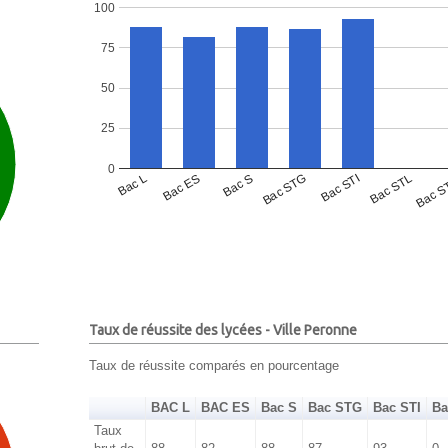
100
75
50
25
0
Bac L
Bac ES
Bac S
Bac STG
Bac STI
Bac STL
Bac S
Taux de réussite des lycées - Ville Peronne
Taux de réussite comparés en pourcentage
BAC L
BAC ES
Bac S
Bac STG
Bac STI
Ba
Taux