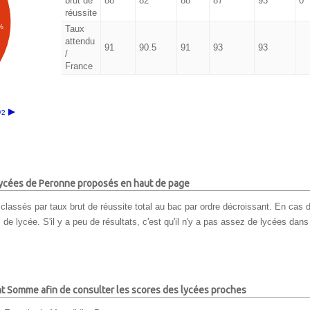
brut de
88
82
88
87
93
0
réussite
%
Taux
attendu
91
90.5
91
93
93
/
France
/2
 lycées de Peronne proposés en haut de page
classés par taux brut de réussite total au bac par ordre décroissant. En cas d
e lycée. S'il y a peu de résultats, c'est qu'il n'y a pas assez de lycées dans 
nt Somme afin de consulter les scores des lycées proches