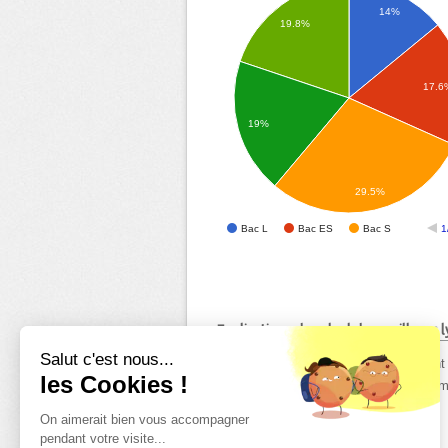
14%
19.8%
17.6
19%
29.5%
Bac L
Bac ES
Bac S
1
Explications du calcul des meilleurs
Salut c'est nous...
Les lycées affichés dans le top 10 sont 
les Cookies !
proposés par ordre alphabétique de nom d
département Gard.
On aimerait bien vous accompagner
pendant votre visite...