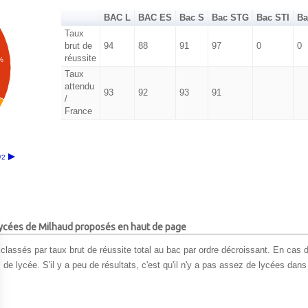
BAC L
BAC ES
Bac S
Bac STG
Bac STI
Ba
Taux
brut de
94
88
91
97
0
0
réussite
%
Taux
attendu
93
92
93
91
/
France
/2
 lycées de Milhaud proposés en haut de page
classés par taux brut de réussite total au bac par ordre décroissant. En cas d
e lycée. S'il y a peu de résultats, c'est qu'il n'y a pas assez de lycées dans 