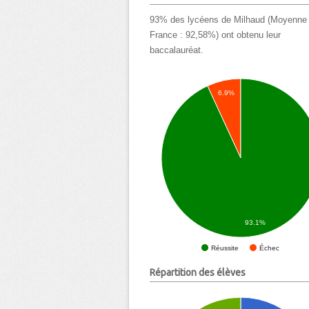
93% des lycéens de Milhaud (Moyenne
France : 92,58%) ont obtenu leur
baccalauréat.
6.9%
93.1%
Échec
Réussite
Répartition des élèves