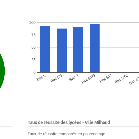
100
75
50
25
0
Bac L
Bac ES
Bac S
Bac STG
Bac STI
Bac STL
Bac S
Taux de réussite des lycées - Ville Milhaud
Taux de réussite comparés en pourcentage