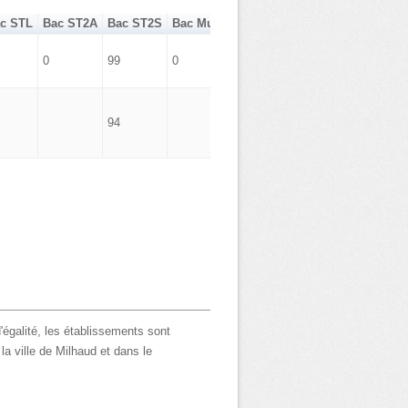
c STL
Bac ST2A
Bac ST2S
Bac Musique Danse
Bac Hôtellerie
0
99
0
0
94
'égalité, les établissements sont
la ville de Milhaud et dans le