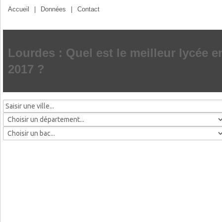
Accueil
|
Données
|
Contact
Lourdes : Quel est le meilleur lycée e
2017 ?