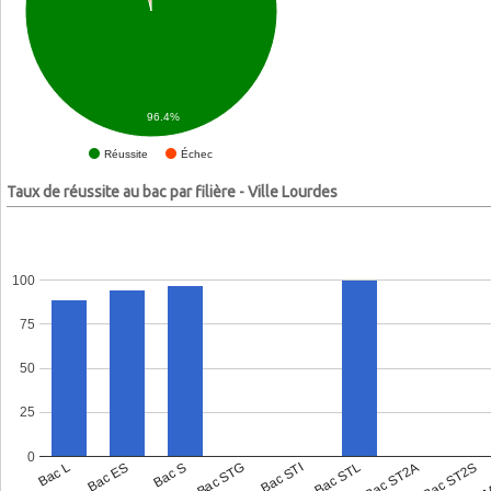
96.4%
Échec
Réussite
Taux de réussite au bac par filière - Ville Lourdes
100
75
50
25
0
Bac L
Bac ES
Bac S
Bac STG
Bac STI
Bac STL
Bac ST2A
Bac ST2S
Bac 