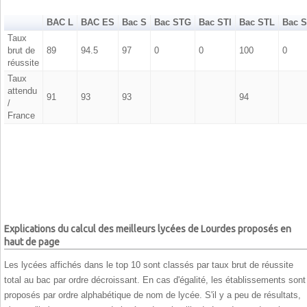
BAC L
BAC ES
Bac S
Bac STG
Bac STI
Bac STL
Bac 
Taux
brut de
89
94.5
97
0
0
100
0
réussite
Taux
attendu
91
93
93
94
/
France
Explications du calcul des meilleurs lycées de Lourdes proposés en
haut de page
Les lycées affichés dans le top 10 sont classés par taux brut de réussite
total au bac par ordre décroissant. En cas d'égalité, les établissements sont
proposés par ordre alphabétique de nom de lycée. S'il y a peu de résultats,