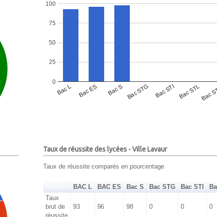
100
75
50
25
0
Bac L
Bac ES
Bac S
Bac STG
Bac STI
Bac STL
Bac S
Taux de réussite des lycées - Ville Lavaur
Taux de réussite comparés en pourcentage
BAC L
BAC ES
Bac S
Bac STG
Bac STI
Ba
Taux
brut de
93
96
98
0
0
0
réussite