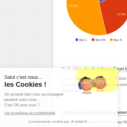
53.6%
27.8%
Bac L
Bac ES
Bac S
Explications du calcul des meilleurs
Salut c'est nous...
Les lycées affichés dans le top 10 sont 
les Cookies !
proposés par ordre alphabétique de nom d
département Tarn.
On aimerait bien vous accompagner
pendant votre visite...
C'est OK pour vous ?
Choisir une autre ville du départeme
Lire la politique de confidentialité
Consentements certifiés par
Albi
Carmaux
Castres
Gaillac
Lavaur
M