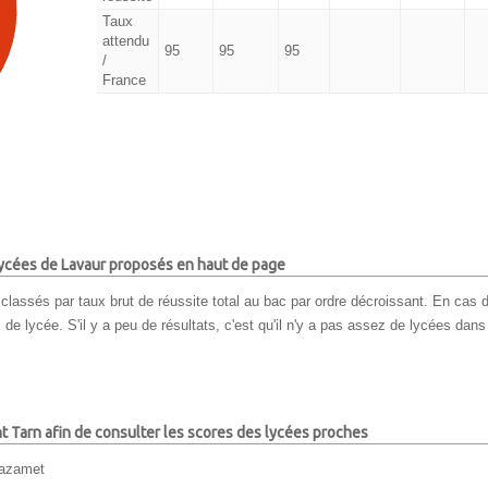
Taux
attendu
95
95
95
/
France
 lycées de Lavaur proposés en haut de page
classés par taux brut de réussite total au bac par ordre décroissant. En cas d
e lycée. S'il y a peu de résultats, c'est qu'il n'y a pas assez de lycées dans 
nt Tarn afin de consulter les scores des lycées proches
azamet