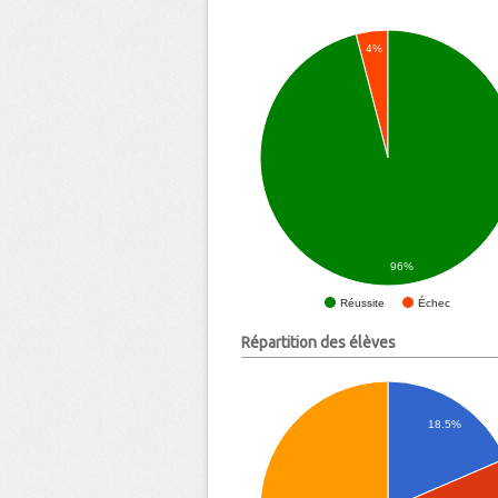
4%
96%
Échec
Réussite
Répartition des élèves
18.5%