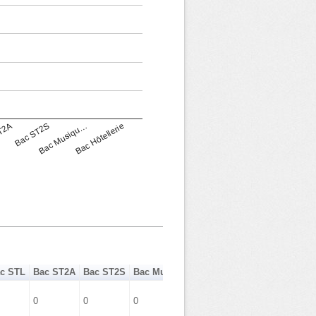
T2A
Bac ST2S
Bac Musiqu…
Bac Hôtellerie
c STL
Bac ST2A
Bac ST2S
Bac Musique Danse
Bac Hôtellerie
0
0
0
0