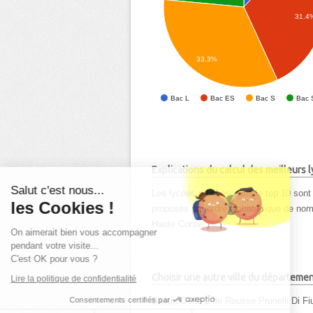
31.4
33.3%
Bac L
Bac ES
Bac S
Bac 
Explications du calcul des meilleurs
Salut c'est nous...
Les lycées affichés dans le top 10 sont 
les Cookies !
proposés par ordre alphabétique de nom d
Haute Corse.
On aimerait bien vous accompagner
pendant votre visite...
C'est OK pour vous ?
Choisir une autre ville du départeme
Lire la politique de confidentialité
Consentements certifiés par
Bastia
Corte
L Ile Rousse
Prunelli Di F