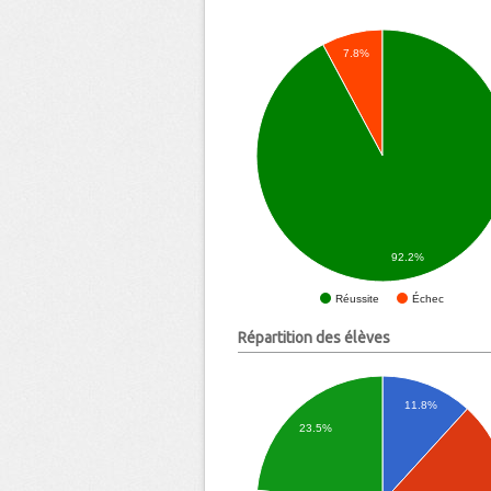
7.8%
92.2%
Échec
Réussite
Répartition des élèves
11.8%
23.5%