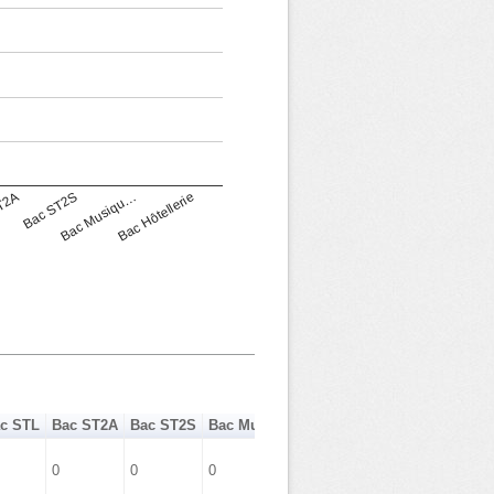
T2A
Bac ST2S
Bac Musiqu…
Bac Hôtellerie
c STL
Bac ST2A
Bac ST2S
Bac Musique Danse
Bac Hôtellerie
0
0
0
0