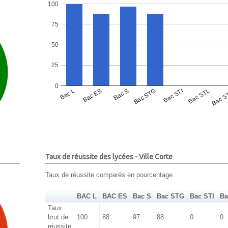
100
75
50
25
0
Bac L
Bac ES
Bac S
Bac STG
Bac STI
Bac STL
Bac S
Taux de réussite des lycées - Ville Corte
Taux de réussite comparés en pourcentage
BAC L
BAC ES
Bac S
Bac STG
Bac STI
Ba
Taux
brut de
100
88
97
88
0
0
réussite