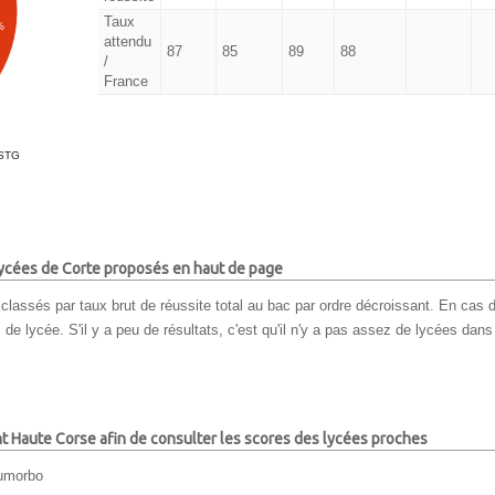
Taux
%
attendu
87
85
89
88
/
France
STG
 lycées de Corte proposés en haut de page
classés par taux brut de réussite total au bac par ordre décroissant. En cas d
e lycée. S'il y a peu de résultats, c'est qu'il n'y a pas assez de lycées dans
nt Haute Corse afin de consulter les scores des lycées proches
iumorbo