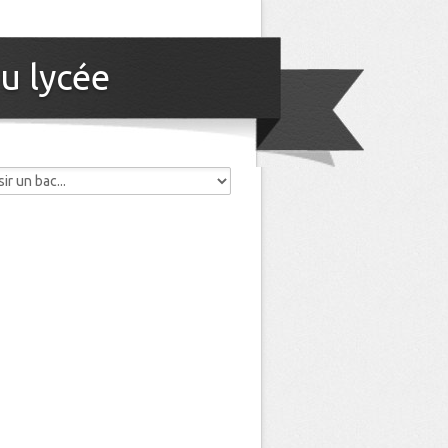
u lycée