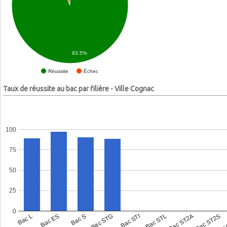
93.5%
Échec
Réussite
Taux de réussite au bac par filière - Ville Cognac
100
75
50
25
0
Bac L
Bac ES
Bac S
Bac STG
Bac STI
Bac STL
Bac ST2A
Bac ST2S
Bac 