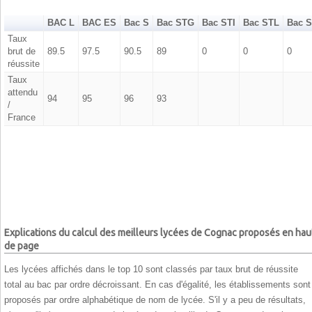
BAC L
BAC ES
Bac S
Bac STG
Bac STI
Bac STL
Bac 
Taux
brut de
89.5
97.5
90.5
89
0
0
0
réussite
Taux
attendu
94
95
96
93
/
France
Explications du calcul des meilleurs lycées de Cognac proposés en hau
de page
Les lycées affichés dans le top 10 sont classés par taux brut de réussite
total au bac par ordre décroissant. En cas d'égalité, les établissements sont
proposés par ordre alphabétique de nom de lycée. S'il y a peu de résultats,