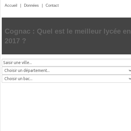
Accueil
|
Données
|
Contact
Cognac : Quel est le meilleur lycée en
2017 ?