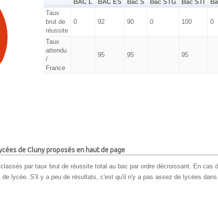
BAC L
BAC ES
Bac S
Bac STG
Bac STI
Ba
Taux
brut de
0
92
90
0
100
0
réussite
Taux
attendu
95
95
95
/
France
 lycées de Cluny proposés en haut de page
classés par taux brut de réussite total au bac par ordre décroissant. En cas d
e lycée. S'il y a peu de résultats, c'est qu'il n'y a pas assez de lycées dans