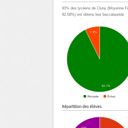
93% des lycéens de Cluny (Moyenne Fr
92,58%) ont obtenu leur baccalauréat.
7.3%
92.7%
Échec
Réussite
Répartition des élèves
20%