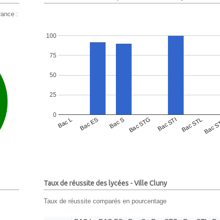
ance :
100
75
50
25
0
Bac L
Bac ES
Bac S
Bac STG
Bac STI
Bac STL
Bac S
Taux de réussite des lycées - Ville Cluny
Taux de réussite comparés en pourcentage