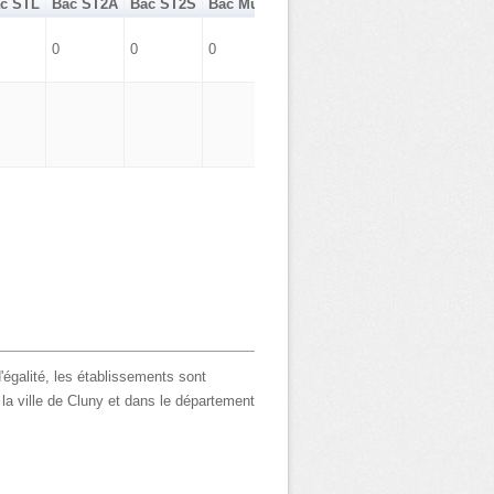
c STL
Bac ST2A
Bac ST2S
Bac Musique Danse
Bac Hôtellerie
0
0
0
0
'égalité, les établissements sont
 la ville de Cluny et dans le département