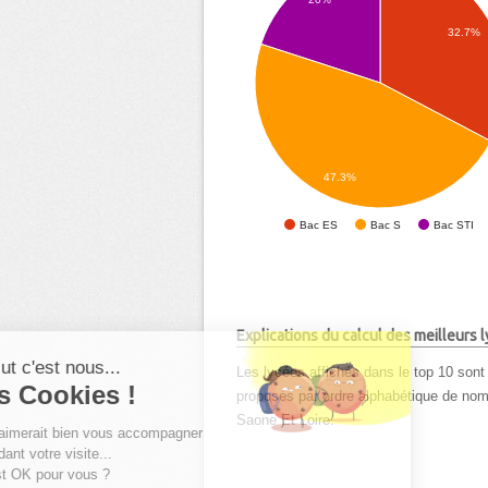
32.7%
47.3%
Bac ES
Bac S
Bac STI
Explications du calcul des meilleurs
Salut c'est nous...
Les lycées affichés dans le top 10 sont 
les Cookies !
proposés par ordre alphabétique de nom d
Saone Et Loire.
On aimerait bien vous accompagner
pendant votre visite...
C'est OK pour vous ?