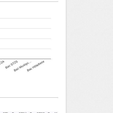
T2A
Bac ST2S
Bac Musiqu…
Bac Hôtellerie