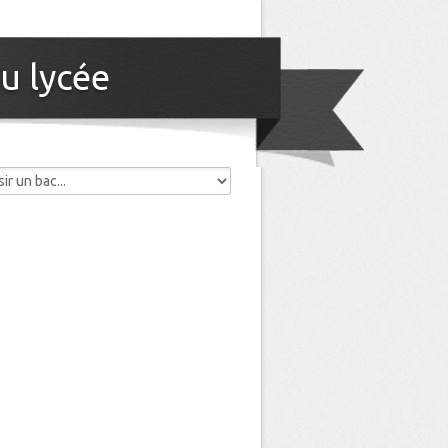
u lycée