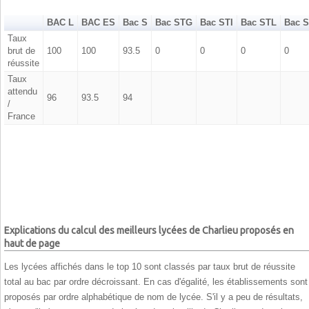
BAC L
BAC ES
Bac S
Bac STG
Bac STI
Bac STL
Bac 
Taux
brut de
100
100
93.5
0
0
0
0
réussite
Taux
attendu
96
93.5
94
/
France
Explications du calcul des meilleurs lycées de Charlieu proposés en
haut de page
Les lycées affichés dans le top 10 sont classés par taux brut de réussite
total au bac par ordre décroissant. En cas d'égalité, les établissements sont
proposés par ordre alphabétique de nom de lycée. S'il y a peu de résultats,