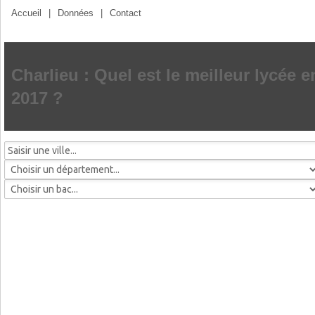
Accueil
|
Données
|
Contact
Charlieu : Quel est le meilleur lycée e
2017 ?