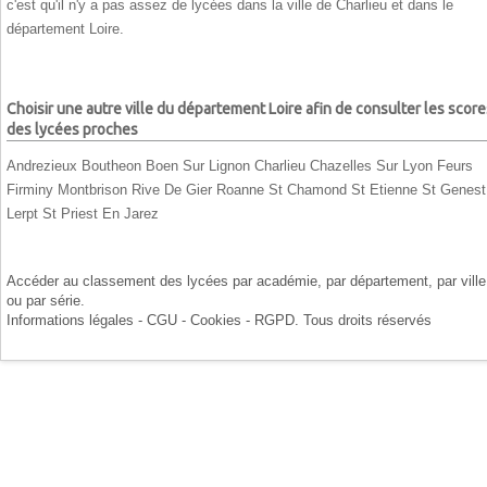
c'est qu'il n'y a pas assez de lycées dans la ville de Charlieu et dans le
département Loire.
Choisir une autre ville du département Loire afin de consulter les score
des lycées proches
Andrezieux Boutheon
Boen Sur Lignon
Charlieu
Chazelles Sur Lyon
Feurs
Firminy
Montbrison
Rive De Gier
Roanne
St Chamond
St Etienne
St Genest
Lerpt
St Priest En Jarez
Accéder au classement des lycées par
académie
, par
département
, par
ville
ou par
série
.
Informations légales - CGU - Cookies - RGPD
. Tous droits réservés