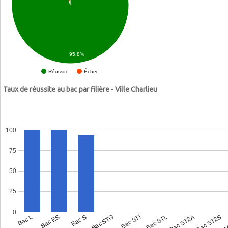
95.8%
Échec
Réussite
Taux de réussite au bac par filière - Ville Charlieu
100
75
50
25
0
Bac L
Bac ES
Bac S
Bac STG
Bac STI
Bac STL
Bac ST2A
Bac ST2S
Bac 