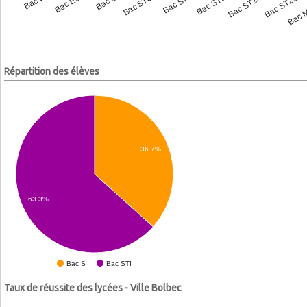
Bac L
Bac ES
Bac S
Bac STG
Bac STI
Bac STL
Bac ST2A
Bac ST2S
Bac 
Répartition des élèves
36.7%
63.3%
Bac S
Bac STI
Taux de réussite des lycées - Ville Bolbec