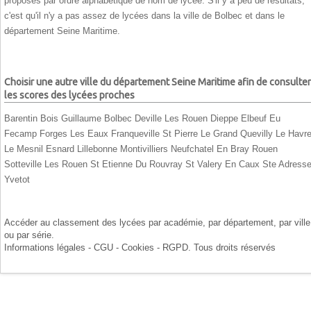
proposés par ordre alphabétique de nom de lycée. S'il y a peu de résultats,
c'est qu'il n'y a pas assez de lycées dans la ville de Bolbec et dans le
département Seine Maritime.
Choisir une autre ville du département Seine Maritime afin de consulter
les scores des lycées proches
Barentin
Bois Guillaume
Bolbec
Deville Les Rouen
Dieppe
Elbeuf
Eu
Fecamp
Forges Les Eaux
Franqueville St Pierre
Le Grand Quevilly
Le Havr
Le Mesnil Esnard
Lillebonne
Montivilliers
Neufchatel En Bray
Rouen
Sotteville Les Rouen
St Etienne Du Rouvray
St Valery En Caux
Ste Adress
Yvetot
Accéder au classement des lycées par
académie
, par
département
, par
ville
ou par
série
.
Informations légales - CGU - Cookies - RGPD
. Tous droits réservés