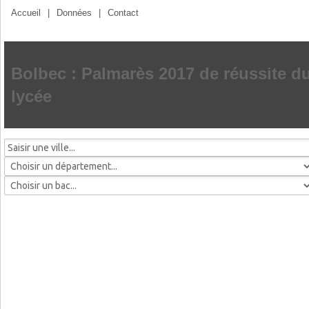
Accueil
|
Données
|
Contact
Bolbec : Palmarès 2017 de réussite d
lycée