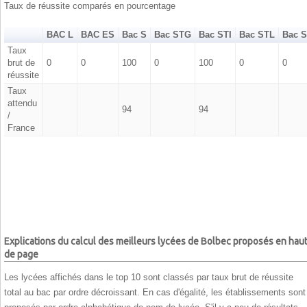
Taux de réussite comparés en pourcentage
BAC L
BAC ES
Bac S
Bac STG
Bac STI
Bac STL
Bac 
Taux
brut de
0
0
100
0
100
0
0
réussite
Taux
attendu
94
94
/
France
Explications du calcul des meilleurs lycées de Bolbec proposés en hau
de page
Les lycées affichés dans le top 10 sont classés par taux brut de réussite
total au bac par ordre décroissant. En cas d'égalité, les établissements sont