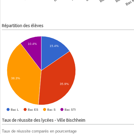
Répartition des élèves
10.4%
15.4%
38.3%
35.9%
Bac L
Bac ES
Bac S
Bac STI
Taux de réussite des lycées - Ville Bischheim
Taux de réussite comparés en pourcentage