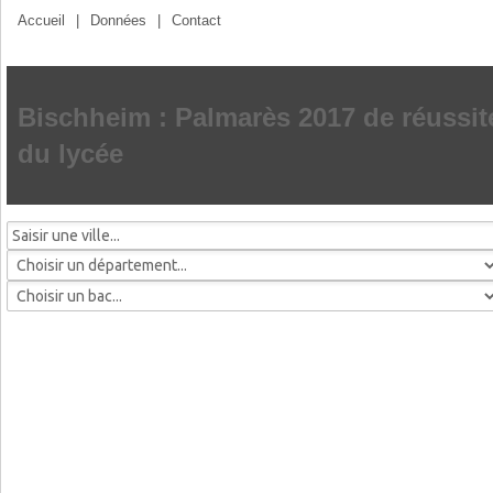
Accueil
|
Données
|
Contact
Bischheim : Palmarès 2017 de réussit
du lycée