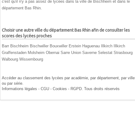
c'est qu'il n'y a pas assez de lycées dans la ville de Bischheim et dans le
département Bas Rhin.
Choisir une autre ville du département Bas Rhin afin de consulter les
scores des lycées proches
Barr
Bischheim
Bischwiller
Bouxwiller
Erstein
Haguenau
Illkirch
Illkirch
Graffenstaden
Molsheim
Obernai
Sarre Union
Saverne
Selestat
Strasbourg
Walbourg
Wissembourg
Accéder au classement des lycées par
académie
, par
département
, par
ville
ou par
série
.
Informations légales - CGU - Cookies - RGPD
. Tous droits réservés