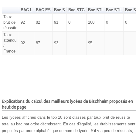
BAC L
BAC ES
Bac S
Bac STG
Bac STI
Bac STL
Bac 
Taux
brut de
92
82
91
0
100
0
0
réussite
Taux
attendu
92
87
93
95
/
France
Explications du calcul des meilleurs lycées de Bischheim proposés en
haut de page
Les lycées affichés dans le top 10 sont classés par taux brut de réussite
total au bac par ordre décroissant. En cas d'égalité, les établissements sont
proposés par ordre alphabétique de nom de lycée. S'il y a peu de résultats,