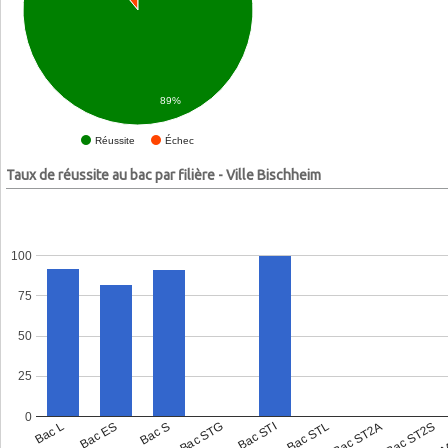
89%
Échec
Réussite
Taux de réussite au bac par filière - Ville Bischheim
100
75
50
25
0
Bac L
Bac ES
Bac S
Bac STG
Bac STI
Bac STL
Bac ST2A
Bac ST2S
Bac 