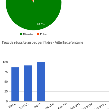
89.8%
Échec
Réussite
Taux de réussite au bac par filière - Ville Bellefontaine
100
75
50
25
0
Bac L
Bac ES
Bac S
Bac STG
Bac STI
Bac STL
Bac ST2A
Bac ST2S
Bac 