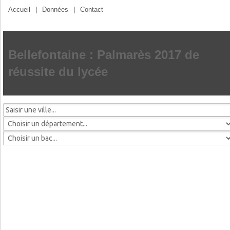
Accueil
|
Données
|
Contact
Bellefontaine : Palmarès 2017 de
réussite du lycée