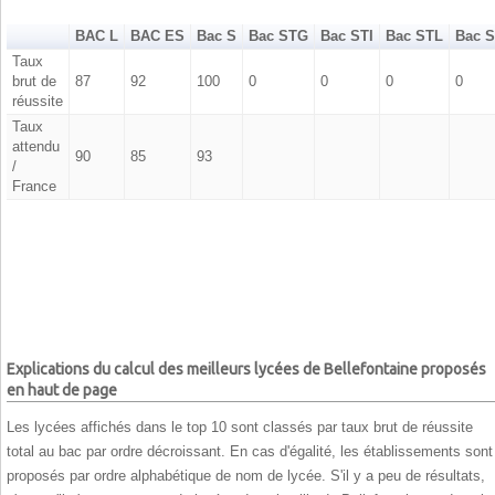
BAC L
BAC ES
Bac S
Bac STG
Bac STI
Bac STL
Bac 
Taux
brut de
87
92
100
0
0
0
0
réussite
Taux
attendu
90
85
93
/
France
Explications du calcul des meilleurs lycées de Bellefontaine proposés
en haut de page
Les lycées affichés dans le top 10 sont classés par taux brut de réussite
total au bac par ordre décroissant. En cas d'égalité, les établissements sont
proposés par ordre alphabétique de nom de lycée. S'il y a peu de résultats,