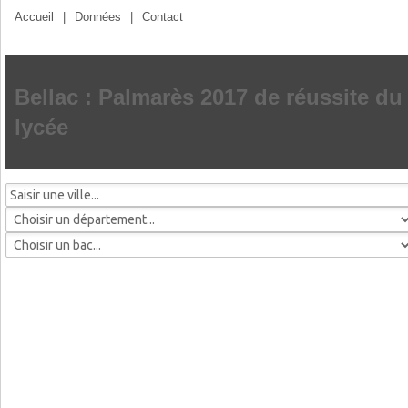
Accueil
|
Données
|
Contact
Bellac : Palmarès 2017 de réussite du
lycée