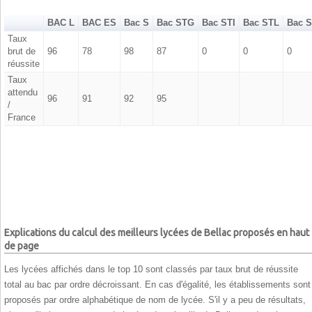
BAC L
BAC ES
Bac S
Bac STG
Bac STI
Bac STL
Bac 
Taux
brut de
96
78
98
87
0
0
0
réussite
Taux
attendu
96
91
92
95
/
France
Explications du calcul des meilleurs lycées de Bellac proposés en haut
de page
Les lycées affichés dans le top 10 sont classés par taux brut de réussite
total au bac par ordre décroissant. En cas d'égalité, les établissements sont
proposés par ordre alphabétique de nom de lycée. S'il y a peu de résultats,