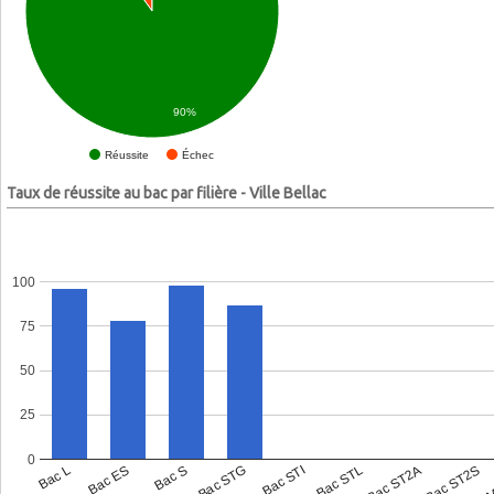
90%
Échec
Réussite
Taux de réussite au bac par filière - Ville Bellac
100
75
50
25
0
Bac L
Bac ES
Bac S
Bac STG
Bac STI
Bac STL
Bac ST2A
Bac ST2S
Bac 