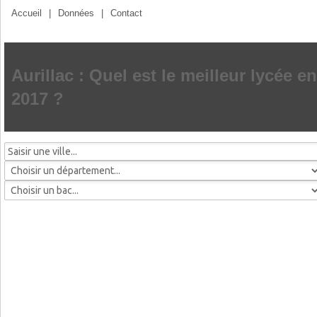
Accueil
|
Données
|
Contact
Aurillac : Quel est le meilleur lycée en
2017 ?