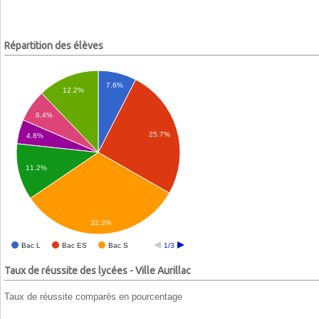
Répartition des élèves
7.6%
12.2%
6.4%
25.7%
4.8%
11.2%
32.3%
Bac L
Bac ES
Bac S
1/3
Taux de réussite des lycées - Ville Aurillac
Taux de réussite comparés en pourcentage