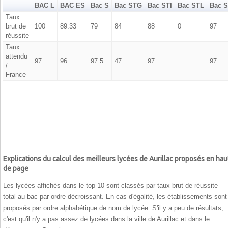
BAC L
BAC ES
Bac S
Bac STG
Bac STI
Bac STL
Bac 
Taux
brut de
100
89.33
79
84
88
0
97
réussite
Taux
attendu
97
96
97.5
47
97
97
/
France
Explications du calcul des meilleurs lycées de Aurillac proposés en hau
de page
Les lycées affichés dans le top 10 sont classés par taux brut de réussite
total au bac par ordre décroissant. En cas d'égalité, les établissements sont
proposés par ordre alphabétique de nom de lycée. S'il y a peu de résultats,
c'est qu'il n'y a pas assez de lycées dans la ville de Aurillac et dans le