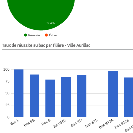
89.4%
Échec
Réussite
Taux de réussite au bac par filière - Ville Aurillac
100
75
50
25
0
Bac L
Bac ES
Bac S
Bac STG
Bac STI
Bac STL
Bac ST2A
Bac ST2S
Bac 