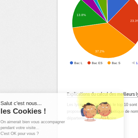
13.8%
23.3
37.2%
Bac L
Bac ES
Bac S
1
Explications du calcul des meilleurs
Salut c'est nous...
Les lycées affichés dans le top 10 sont 
les Cookies !
proposés par ordre alphabétique de nom d
département Maine Et Loire.
On aimerait bien vous accompagner
pendant votre visite...
C'est OK pour vous ?