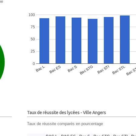
ne
100
75
50
25
0
Bac L
Bac ES
Bac S
Bac STG
Bac STI
Bac STL
Bac S
Taux de réussite des lycées - Ville Angers
Taux de réussite comparés en pourcentage