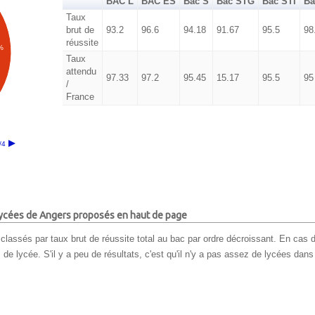
BAC L
BAC ES
Bac S
Bac STG
Bac STI
Ba
Taux
brut de
93.2
96.6
94.18
91.67
95.5
98
réussite
%
Taux
attendu
97.33
97.2
95.45
15.17
95.5
95
/
France
/4
 lycées de Angers proposés en haut de page
classés par taux brut de réussite total au bac par ordre décroissant. En cas d
e lycée. S'il y a peu de résultats, c'est qu'il n'y a pas assez de lycées dans 