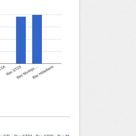
T2A
Bac ST2S
Bac Musiqu…
Bac Hôtellerie