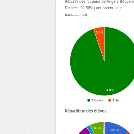
94.82% des lycéens de Angers (Moyen
France : 92,58%) ont obtenu leur
baccalauréat.
5.2%
94.8%
Échec
Réussite
Répartition des élèves
6.3%
12.2%