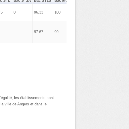
c STL
Bac ST2A
Bac ST2S
Bac Musique Danse
Bac Hôtellerie
.5
0
96.33
100
0
97.67
99
'égalité, les établissements sont
la ville de Angers et dans le