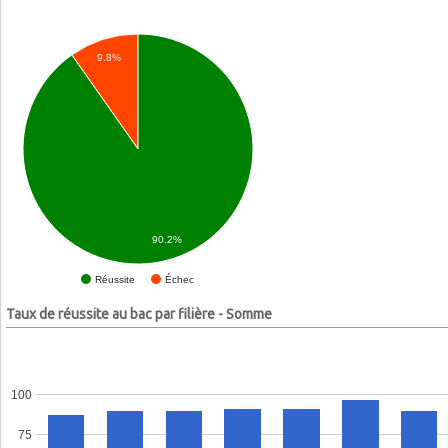
9.8%
90.2%
Échec
Réussite
Taux de réussite au bac par filière - Somme
100
75