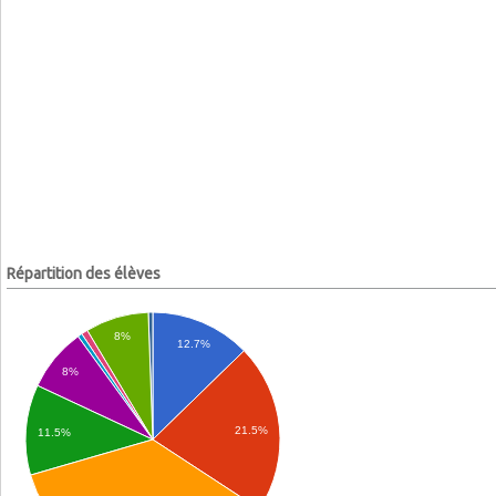
Répartition des élèves
8%
12.7%
8%
21.5%
11.5%