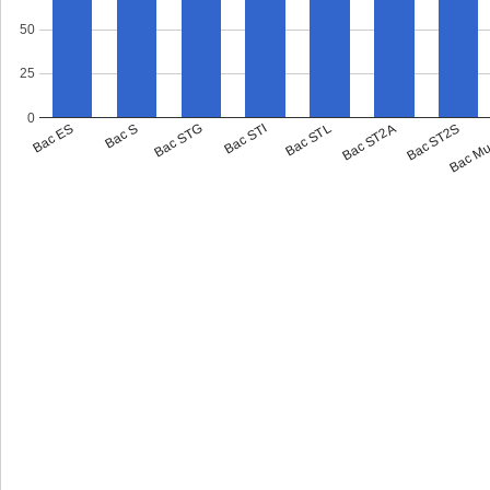
50
25
0
Bac M
Bac ST2S
Bac ST2A
Bac STL
Bac STI
Bac STG
Bac S
Bac ES