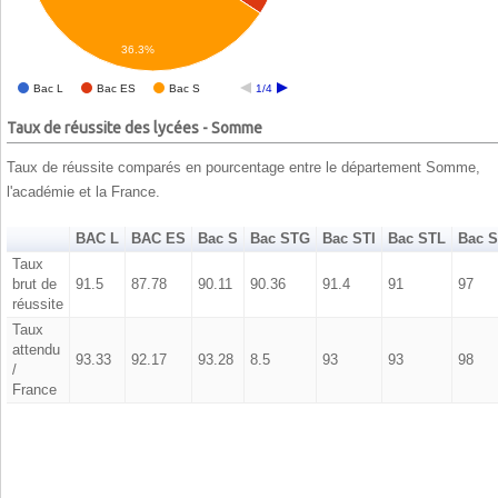
36.3%
Bac L
Bac ES
Bac S
1/4
Taux de réussite des lycées - Somme
Taux de réussite comparés en pourcentage entre le département Somme,
l'académie et la France.
BAC L
BAC ES
Bac S
Bac STG
Bac STI
Bac STL
Bac 
Taux
brut de
91.5
87.78
90.11
90.36
91.4
91
97
réussite
Taux
attendu
93.33
92.17
93.28
8.5
93
93
98
/
France