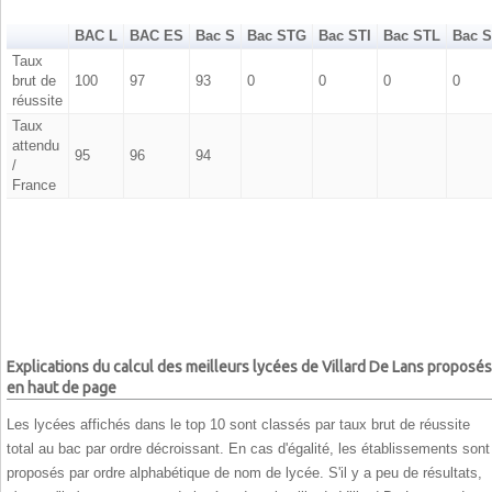
BAC L
BAC ES
Bac S
Bac STG
Bac STI
Bac STL
Bac 
Taux
brut de
100
97
93
0
0
0
0
réussite
Taux
attendu
95
96
94
/
France
Explications du calcul des meilleurs lycées de Villard De Lans proposés
en haut de page
Les lycées affichés dans le top 10 sont classés par taux brut de réussite
total au bac par ordre décroissant. En cas d'égalité, les établissements sont
proposés par ordre alphabétique de nom de lycée. S'il y a peu de résultats,