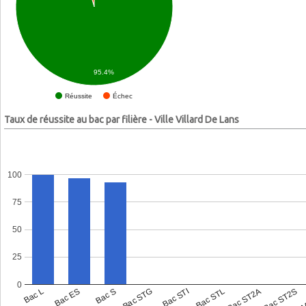
95.4%
Échec
Réussite
Taux de réussite au bac par filière - Ville Villard De Lans
100
75
50
25
0
Bac L
Bac ES
Bac S
Bac STG
Bac STI
Bac STL
Bac ST2A
Bac ST2S
Bac 