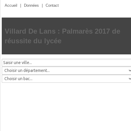
Accueil
|
Données
|
Contact
Villard De Lans : Palmarès 2017 de
réussite du lycée