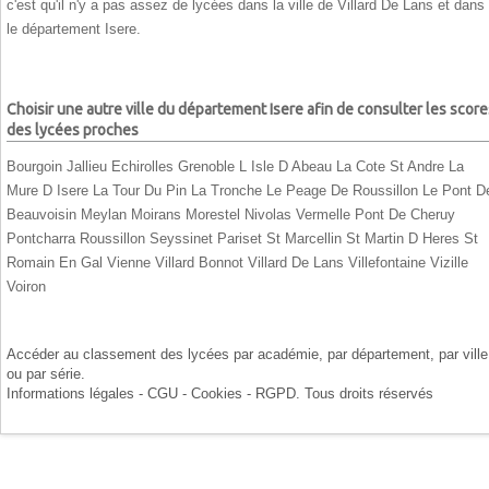
c'est qu'il n'y a pas assez de lycées dans la ville de Villard De Lans et dans
le département Isere.
Choisir une autre ville du département Isere afin de consulter les score
des lycées proches
Bourgoin Jallieu
Echirolles
Grenoble
L Isle D Abeau
La Cote St Andre
La
Mure D Isere
La Tour Du Pin
La Tronche
Le Peage De Roussillon
Le Pont D
Beauvoisin
Meylan
Moirans
Morestel
Nivolas Vermelle
Pont De Cheruy
Pontcharra
Roussillon
Seyssinet Pariset
St Marcellin
St Martin D Heres
St
Romain En Gal
Vienne
Villard Bonnot
Villard De Lans
Villefontaine
Vizille
Voiron
Accéder au classement des lycées par
académie
, par
département
, par
ville
ou par
série
.
Informations légales - CGU - Cookies - RGPD
. Tous droits réservés