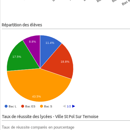
Répartition des élèves
8.8%
11.4%
17.5%
18.8%
43.5%
Bac L
Bac ES
Bac S
1/2
Taux de réussite des lycées - Ville St Pol Sur Ternoise
Taux de réussite comparés en pourcentage