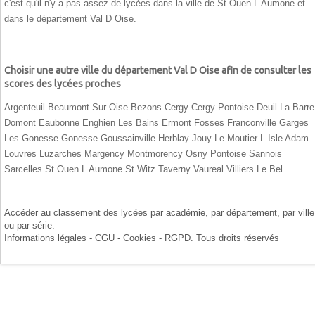
c'est qu'il n'y a pas assez de lycées dans la ville de St Ouen L Aumone et
dans le département Val D Oise.
Choisir une autre ville du département Val D Oise afin de consulter les
scores des lycées proches
Argenteuil
Beaumont Sur Oise
Bezons
Cergy
Cergy Pontoise
Deuil La Barre
Domont
Eaubonne
Enghien Les Bains
Ermont
Fosses
Franconville
Garges
Les Gonesse
Gonesse
Goussainville
Herblay
Jouy Le Moutier
L Isle Adam
Louvres
Luzarches
Margency
Montmorency
Osny
Pontoise
Sannois
Sarcelles
St Ouen L Aumone
St Witz
Taverny
Vaureal
Villiers Le Bel
Accéder au classement des lycées par
académie
, par
département
, par
ville
ou par
série
.
Informations légales - CGU - Cookies - RGPD
. Tous droits réservés