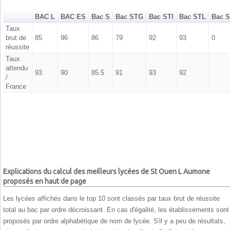
BAC L
BAC ES
Bac S
Bac STG
Bac STI
Bac STL
Bac 
Taux
brut de
85
96
86
79
92
93
0
réussite
Taux
attendu
93
90
85.5
91
93
92
/
France
Explications du calcul des meilleurs lycées de St Ouen L Aumone
proposés en haut de page
Les lycées affichés dans le top 10 sont classés par taux brut de réussite
total au bac par ordre décroissant. En cas d'égalité, les établissements sont
proposés par ordre alphabétique de nom de lycée. S'il y a peu de résultats,