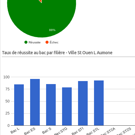
88%
Échec
Réussite
Taux de réussite au bac par filière - Ville St Ouen L Aumone
100
75
50
25
0
Bac L
Bac ES
Bac S
Bac STG
Bac STI
Bac STL
Bac ST2A
Bac ST2S
Bac 