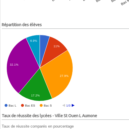
Répartition des élèves
6.9%
11%
32.1%
27.9%
17.2%
Bac L
Bac ES
Bac S
1/3
Taux de réussite des lycées - Ville St Ouen L Aumone
Taux de réussite comparés en pourcentage