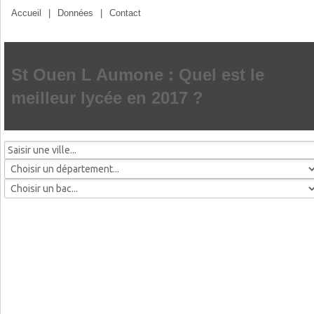
Accueil
|
Données
|
Contact
St Ouen L Aumone : Quel est le
meilleur lycée en 2017 ?