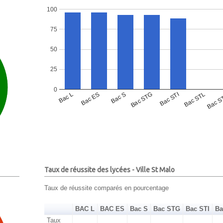
100
75
50
25
0
Bac L
Bac ES
Bac S
Bac STG
Bac STI
Bac STL
Bac S
Taux de réussite des lycées - Ville St Malo
Taux de réussite comparés en pourcentage
BAC L
BAC ES
Bac S
Bac STG
Bac STI
Ba
Taux