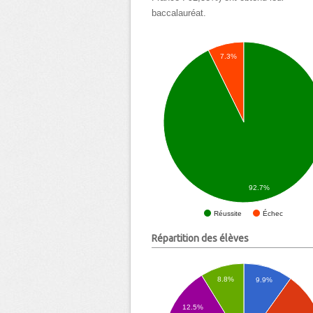
baccalauréat.
7.3%
92.7%
Échec
Réussite
Répartition des élèves
8.8%
9.9%
12.5%