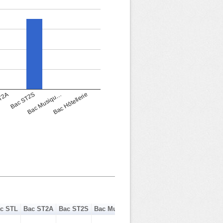
T2A
Bac ST2S
Bac Musiqu…
Bac Hôtellerie
c STL
Bac ST2A
Bac ST2S
Bac Musique Danse
Bac Hôtellerie