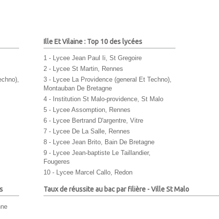
Ille Et Vilaine : Top 10 des lycées
1 - Lycee Jean Paul Ii, St Gregoire
2 - Lycee St Martin, Rennes
echno),
3 - Lycee La Providence (general Et Techno),
Montauban De Bretagne
4 - Institution St Malo-providence, St Malo
5 - Lycee Assomption, Rennes
6 - Lycee Bertrand D'argentre, Vitre
7 - Lycee De La Salle, Rennes
8 - Lycee Jean Brito, Bain De Bretagne
9 - Lycee Jean-baptiste Le Taillandier,
Fougeres
10 - Lycee Marcel Callo, Redon
s
Taux de réussite au bac par filière - Ville St Malo
nne