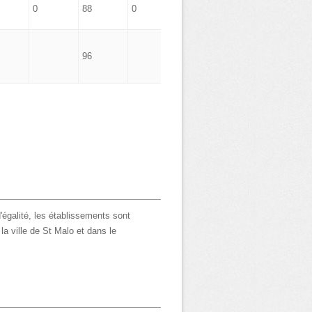
0
88
0
0
96
'égalité, les établissements sont
la ville de St Malo et dans le