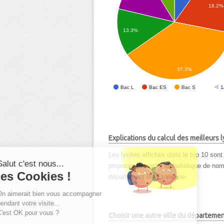
18.2%
13.3%
37.3%
Bac L
Bac ES
Bac S
1
Explications du calcul des meilleurs
Les lycées affichés dans le top 10 sont 
Salut c'est nous...
proposés par ordre alphabétique de nom d
les Cookies !
département Ille Et Vilaine.
On aimerait bien vous accompagner
pendant votre visite...
C'est OK pour vous ?
Choisir une autre ville du départemen