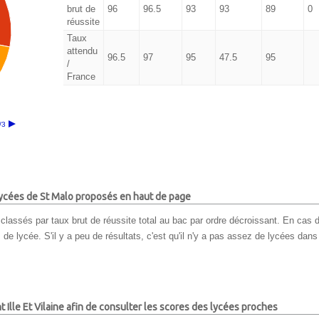
brut de
96
96.5
93
93
89
0
réussite
Taux
attendu
96.5
97
95
47.5
95
/
France
/3
 lycées de St Malo proposés en haut de page
classés par taux brut de réussite total au bac par ordre décroissant. En cas d
e lycée. S'il y a peu de résultats, c'est qu'il n'y a pas assez de lycées dans 
t Ille Et Vilaine afin de consulter les scores des lycées proches