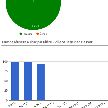
96.8%
Échec
Réussite
Taux de réussite au bac par filière - Ville St Jean Pied De Port
100
75
50
25
0
Bac L
Bac ES
Bac S
Bac STG
Bac STI
Bac STL
Bac ST2A
Bac ST2S
Bac 