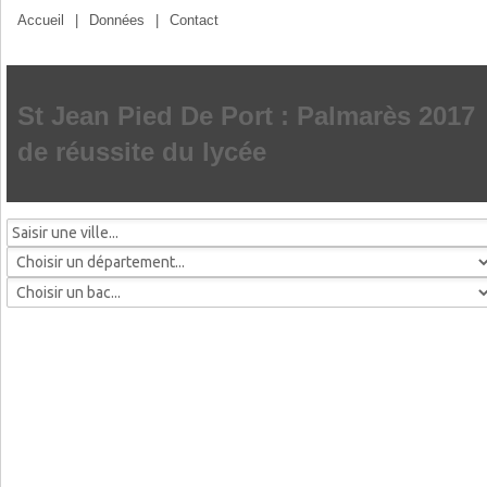
Accueil
|
Données
|
Contact
St Jean Pied De Port : Palmarès 2017
de réussite du lycée