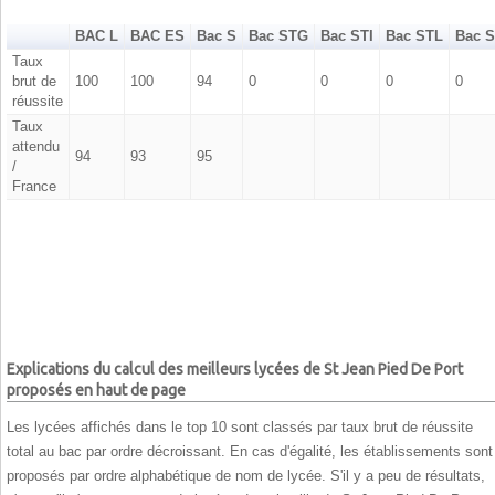
BAC L
BAC ES
Bac S
Bac STG
Bac STI
Bac STL
Bac 
Taux
brut de
100
100
94
0
0
0
0
réussite
Taux
attendu
94
93
95
/
France
Explications du calcul des meilleurs lycées de St Jean Pied De Port
proposés en haut de page
Les lycées affichés dans le top 10 sont classés par taux brut de réussite
total au bac par ordre décroissant. En cas d'égalité, les établissements sont
proposés par ordre alphabétique de nom de lycée. S'il y a peu de résultats,