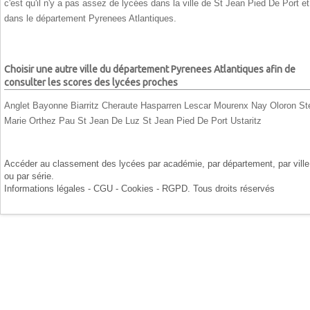
c'est qu'il n'y a pas assez de lycées dans la ville de St Jean Pied De Port et
dans le département Pyrenees Atlantiques.
Choisir une autre ville du département Pyrenees Atlantiques afin de
consulter les scores des lycées proches
Anglet
Bayonne
Biarritz
Cheraute
Hasparren
Lescar
Mourenx
Nay
Oloron St
Marie
Orthez
Pau
St Jean De Luz
St Jean Pied De Port
Ustaritz
Accéder au classement des lycées par
académie
, par
département
, par
ville
ou par
série
.
Informations légales - CGU - Cookies - RGPD
. Tous droits réservés