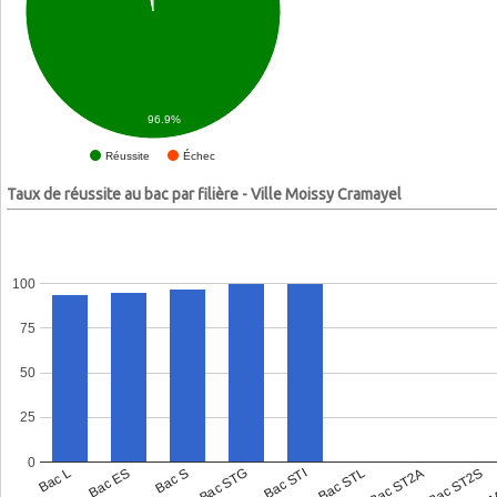
96.9%
Échec
Réussite
Taux de réussite au bac par filière - Ville Moissy Cramayel
100
75
50
25
0
Bac L
Bac ES
Bac S
Bac STG
Bac STI
Bac STL
Bac ST2A
Bac ST2S
Bac 