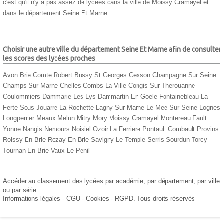
c'est qu'il n'y a pas assez de lycées dans la ville de Moissy Cramayel et
dans le département Seine Et Marne.
Choisir une autre ville du département Seine Et Marne afin de consulte
les scores des lycées proches
Avon
Brie Comte Robert
Bussy St Georges
Cesson
Champagne Sur Seine
Champs Sur Marne
Chelles
Combs La Ville
Congis Sur Therouanne
Coulommiers
Dammarie Les Lys
Dammartin En Goele
Fontainebleau
La
Ferte Sous Jouarre
La Rochette
Lagny Sur Marne
Le Mee Sur Seine
Lognes
Longperrier
Meaux
Melun
Mitry Mory
Moissy Cramayel
Montereau Fault
Yonne
Nangis
Nemours
Noisiel
Ozoir La Ferriere
Pontault Combault
Provins
Roissy En Brie
Rozay En Brie
Savigny Le Temple
Serris
Sourdun
Torcy
Tournan En Brie
Vaux Le Penil
Accéder au classement des lycées par
académie
, par
département
, par
ville
ou par
série
.
Informations légales - CGU - Cookies - RGPD
. Tous droits réservés