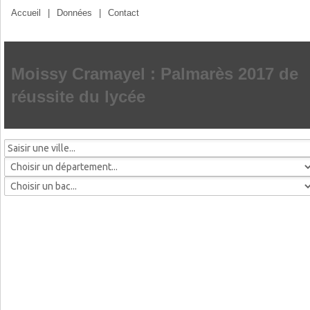
Accueil
|
Données
|
Contact
Moissy Cramayel : Palmarès 2017 de
réussite du lycée