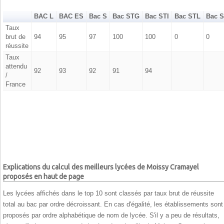
BAC L
BAC ES
Bac S
Bac STG
Bac STI
Bac STL
Bac 
Taux
brut de
94
95
97
100
100
0
0
réussite
Taux
attendu
92
93
92
91
94
/
France
Explications du calcul des meilleurs lycées de Moissy Cramayel
proposés en haut de page
Les lycées affichés dans le top 10 sont classés par taux brut de réussite
total au bac par ordre décroissant. En cas d'égalité, les établissements sont
proposés par ordre alphabétique de nom de lycée. S'il y a peu de résultats,