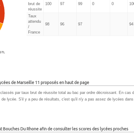
brut de
100
97
99
0
0
10
%
réussite
Taux
attendu
98
96
97
94
/
France
STL
 lycées de Marseille 11 proposés en haut de page
classés par taux brut de réussite total au bac par ordre décroissant. En cas d
e lycée. S'il y a peu de résultats, c'est qu'il n'y a pas assez de lycées dans l
nt Bouches Du Rhone afin de consulter les scores des lycées proches