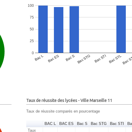
100
75
50
25
0
Bac L
Bac ES
Bac S
Bac STG
Bac STI
Bac STL
Bac S
Taux de réussite des lycées - Ville Marseille 11
Taux de réussite comparés en pourcentage
BAC L
BAC ES
Bac S
Bac STG
Bac STI
Ba
Taux