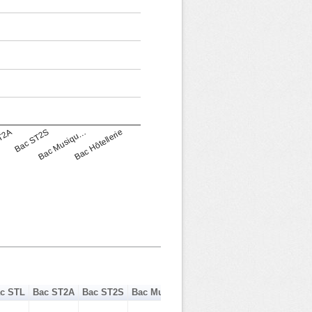
T2A
Bac ST2S
Bac Musiqu…
Bac Hôtellerie
c STL
Bac ST2A
Bac ST2S
Bac Musique Danse
Bac Hôtellerie