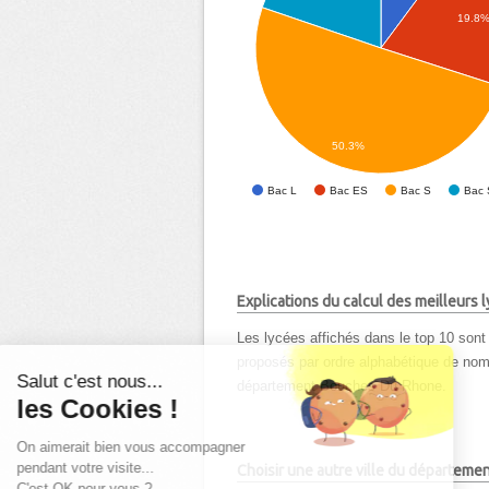
19.8
50.3%
Bac L
Bac ES
Bac S
Bac 
Explications du calcul des meilleurs
Les lycées affichés dans le top 10 sont 
proposés par ordre alphabétique de nom d
Salut c'est nous...
département Bouches Du Rhone.
les Cookies !
On aimerait bien vous accompagner
pendant votre visite...
Choisir une autre ville du départeme
C'est OK pour vous ?