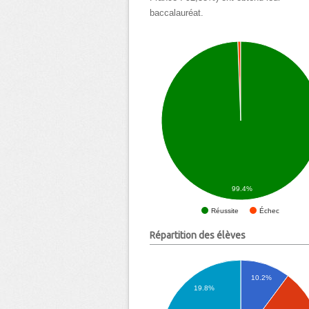
baccalauréat.
99.4%
Échec
Réussite
Répartition des élèves
10.2%
19.8%