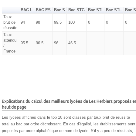
BAC L
BAC ES
Bac S
Bac STG
Bac STI
Bac STL
Bac 
Taux
brut de
94
98
99.5
100
0
0
0
réussite
Taux
attendu
95.5
96.5
96
46.5
/
France
Explications du calcul des meilleurs lycées de Les Herbiers proposés e
haut de page
Les lycées affichés dans le top 10 sont classés par taux brut de réussite
total au bac par ordre décroissant. En cas d'égalité, les établissements sont
proposés par ordre alphabétique de nom de lycée. S'il y a peu de résultats,