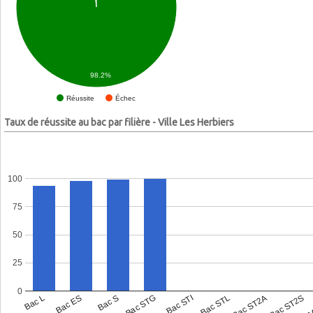
98.2%
Échec
Réussite
Taux de réussite au bac par filière - Ville Les Herbiers
100
75
50
25
0
Bac L
Bac ES
Bac S
Bac STG
Bac STI
Bac STL
Bac ST2A
Bac ST2S
Bac 