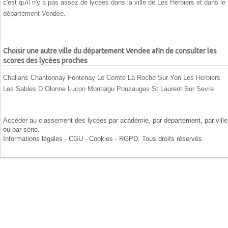
c'est qu'il n'y a pas assez de lycées dans la ville de Les Herbiers et dans le
département Vendee.
Choisir une autre ville du département Vendee afin de consulter les
scores des lycées proches
Challans
Chantonnay
Fontenay Le Comte
La Roche Sur Yon
Les Herbiers
Les Sables D Olonne
Lucon
Montaigu
Pouzauges
St Laurent Sur Sevre
Accéder au classement des lycées par
académie
, par
département
, par
ville
ou par
série
.
Informations légales - CGU - Cookies - RGPD
. Tous droits réservés