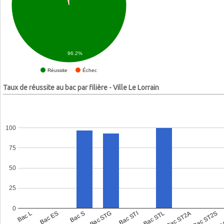
96.2%
Échec
Réussite
Taux de réussite au bac par filière - Ville Le Lorrain
100
75
50
25
0
Bac L
Bac ES
Bac S
Bac STG
Bac STI
Bac STL
Bac ST2A
Bac ST2S
Bac 