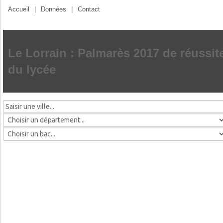
Accueil
|
Données
|
Contact
Le Lorrain : Palmarès 2017 de réussit
du lycée