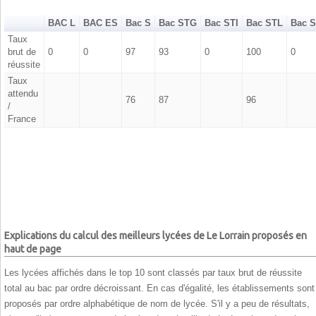
BAC L
BAC ES
Bac S
Bac STG
Bac STI
Bac STL
Bac 
Taux
brut de
0
0
97
93
0
100
0
réussite
Taux
attendu
76
87
96
/
France
Explications du calcul des meilleurs lycées de Le Lorrain proposés en
haut de page
Les lycées affichés dans le top 10 sont classés par taux brut de réussite
total au bac par ordre décroissant. En cas d'égalité, les établissements sont
proposés par ordre alphabétique de nom de lycée. S'il y a peu de résultats,