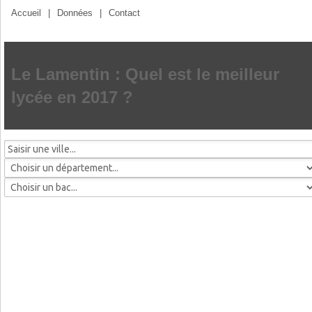
Accueil
|
Données
|
Contact
Le Lamentin : Quel est le meilleur
lycée en 2017 ?