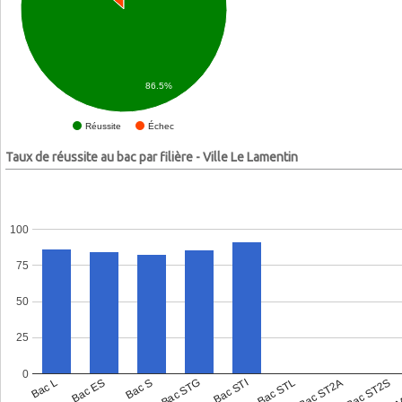
86.5%
Échec
Réussite
Taux de réussite au bac par filière - Ville Le Lamentin
100
75
50
25
0
Bac L
Bac ES
Bac S
Bac STG
Bac STI
Bac STL
Bac ST2A
Bac ST2S
Bac 