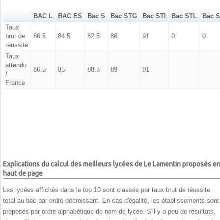
BAC L
BAC ES
Bac S
Bac STG
Bac STI
Bac STL
Bac 
Taux
brut de
86.5
84.5
82.5
86
91
0
0
réussite
Taux
attendu
86.5
85
88.5
89
91
/
France
Explications du calcul des meilleurs lycées de Le Lamentin proposés e
haut de page
Les lycées affichés dans le top 10 sont classés par taux brut de réussite
total au bac par ordre décroissant. En cas d'égalité, les établissements sont
proposés par ordre alphabétique de nom de lycée. S'il y a peu de résultats,