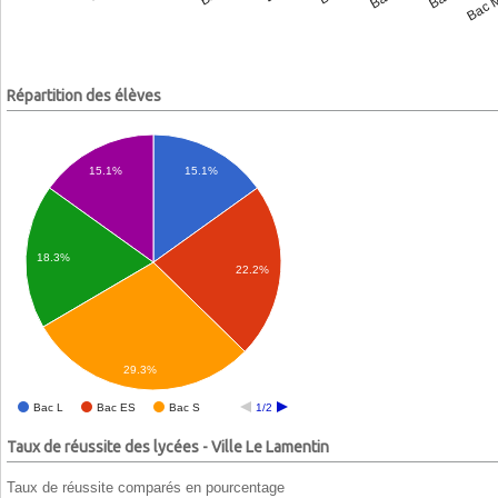
Répartition des élèves
15.1%
15.1%
18.3%
22.2%
29.3%
Bac L
Bac ES
Bac S
1/2
Taux de réussite des lycées - Ville Le Lamentin
Taux de réussite comparés en pourcentage