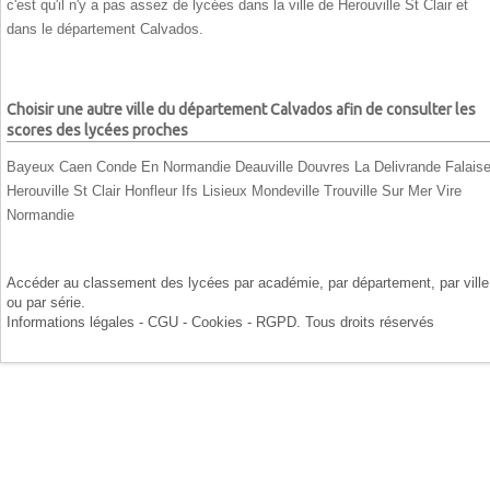
c'est qu'il n'y a pas assez de lycées dans la ville de Herouville St Clair et
dans le département Calvados.
Choisir une autre ville du département Calvados afin de consulter les
scores des lycées proches
Bayeux
Caen
Conde En Normandie
Deauville
Douvres La Delivrande
Falais
Herouville St Clair
Honfleur
Ifs
Lisieux
Mondeville
Trouville Sur Mer
Vire
Normandie
Accéder au classement des lycées par
académie
, par
département
, par
ville
ou par
série
.
Informations légales - CGU - Cookies - RGPD
. Tous droits réservés