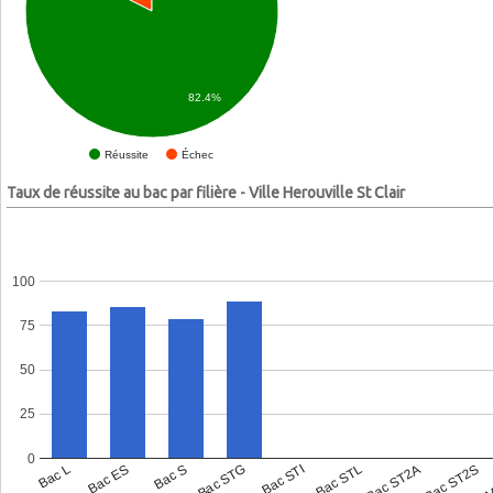
82.4%
Échec
Réussite
Taux de réussite au bac par filière - Ville Herouville St Clair
100
75
50
25
0
Bac L
Bac ES
Bac S
Bac STG
Bac STI
Bac STL
Bac ST2A
Bac ST2S
Bac 