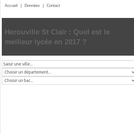
Accueil
|
Données
|
Contact
Herouville St Clair : Quel est le
meilleur lycée en 2017 ?