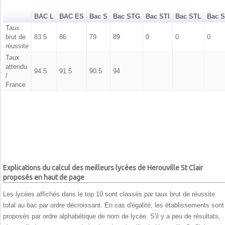
BAC L
BAC ES
Bac S
Bac STG
Bac STI
Bac STL
Bac 
Taux
brut de
83.5
86
79
89
0
0
0
réussite
Taux
attendu
94.5
91.5
90.5
94
/
France
Explications du calcul des meilleurs lycées de Herouville St Clair
proposés en haut de page
Les lycées affichés dans le top 10 sont classés par taux brut de réussite
total au bac par ordre décroissant. En cas d'égalité, les établissements sont
proposés par ordre alphabétique de nom de lycée. S'il y a peu de résultats,