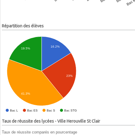
Répartition des élèves
16.2%
19.5%
23%
41.3%
Bac L
Bac ES
Bac S
Bac STG
Taux de réussite des lycées - Ville Herouville St Clair
Taux de réussite comparés en pourcentage