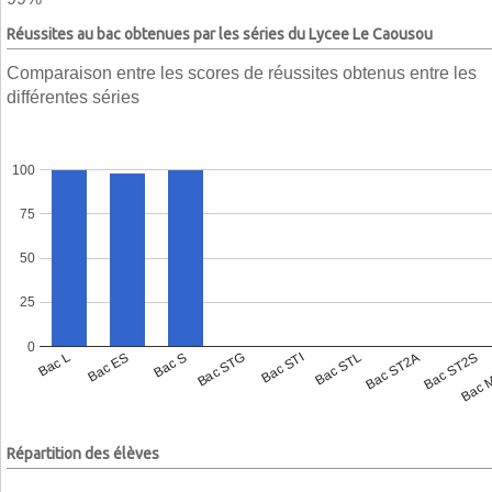
Réussites au bac obtenues par les séries du Lycee Le Caousou
Comparaison entre les scores de réussites obtenus entre les
différentes séries
100
75
50
25
0
Bac L
Bac ES
Bac S
Bac STG
Bac STI
Bac STL
Bac ST2A
Bac ST2S
Bac 
Répartition des élèves