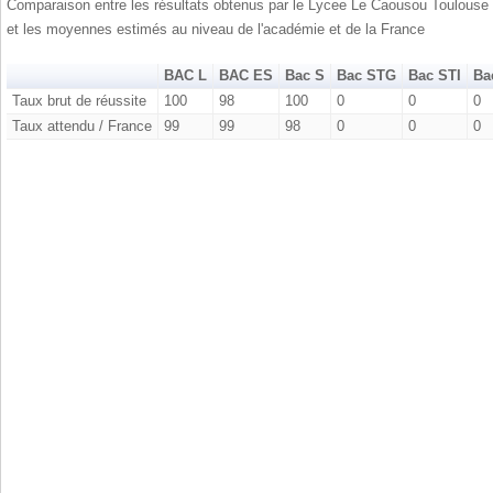
Comparaison entre les résultats obtenus par le Lycee Le Caousou Toulouse
et les moyennes estimés au niveau de l'académie et de la France
BAC L
BAC ES
Bac S
Bac STG
Bac STI
Ba
Taux brut de réussite
100
98
100
0
0
0
Taux attendu / France
99
99
98
0
0
0