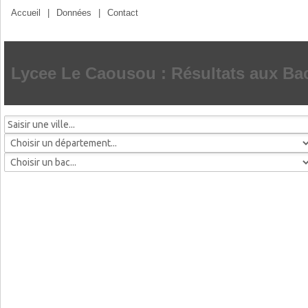
Accueil
|
Données
|
Contact
Lycee Le Caousou : Résultats aux Ba