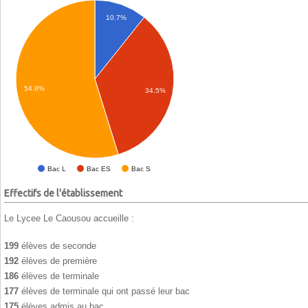
10.7%
54.8%
34.5%
Bac L
Bac ES
Bac S
Effectifs de l'établissement
Le Lycee Le Caousou accueille :
199
élèves de seconde
192
élèves de première
186
élèves de terminale
177
élèves de terminale qui ont passé leur bac
175
élèves admis au bac