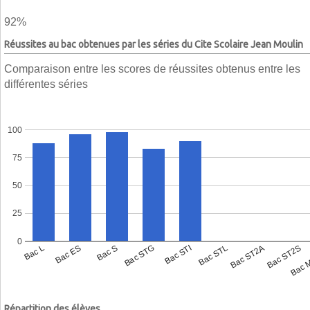
92%
Réussites au bac obtenues par les séries du Cite Scolaire Jean Moulin
Comparaison entre les scores de réussites obtenus entre les
différentes séries
100
75
50
25
0
Bac L
Bac ES
Bac S
Bac STG
Bac STI
Bac STL
Bac ST2A
Bac ST2S
Bac 
Répartition des élèves