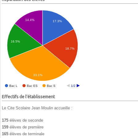
14.4%
17.3%
16.5%
18.7%
33.1%
Bac L
Bac ES
Bac S
1/2
Effectifs de l'établissement
Le Cite Scolaire Jean Moulin accueille :
175
élèves de seconde
159
élèves de première
165
élèves de terminale