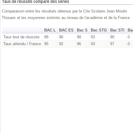
Taux de réussite comparé des séries
Comparaison entre les résultats obtenus par le Cite Scolaire Jean Moulin
Thouars et les moyennes estimés au niveau de l'académie et de la France
BAC L
BAC ES
Bac S
Bac STG
Bac STI
Ba
Taux brut de réussite
88
96
98
83
90
0
Taux attendu / France
95
92
96
93
97
0