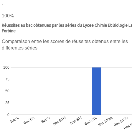
:
100%
Réussites au bac obtenues par les séries du Lycee Chimie Et Biologie L
Forbine
Comparaison entre les scores de réussites obtenus entre les
différentes séries
100
75
50
25
0
Bac L
Bac ES
Bac S
Bac STG
Bac STI
Bac STL
Bac ST2A
Bac ST2S
Bac 