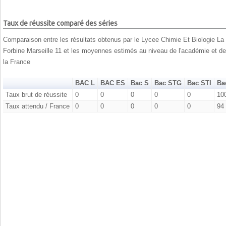
Taux de réussite comparé des séries
Comparaison entre les résultats obtenus par le Lycee Chimie Et Biologie La
Forbine Marseille 11 et les moyennes estimés au niveau de l'académie et de
la France
BAC L
BAC ES
Bac S
Bac STG
Bac STI
Ba
Taux brut de réussite
0
0
0
0
0
10
Taux attendu / France
0
0
0
0
0
94