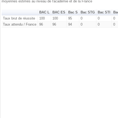
moyennes estimés au niveau de l'académie et de la France
BAC L
BAC ES
Bac S
Bac STG
Bac STI
Ba
Taux brut de réussite
100
100
95
0
0
0
Taux attendu / France
96
96
94
0
0
0