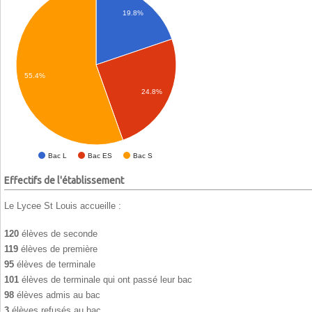
19.8%
55.4%
24.8%
Bac L
Bac ES
Bac S
Effectifs de l'établissement
Le Lycee St Louis accueille :
120
élèves de seconde
119
élèves de première
95
élèves de terminale
101
élèves de terminale qui ont passé leur bac
98
élèves admis au bac
3
élèves refusés au bac