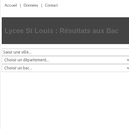
Accueil
|
Données
|
Contact
Lycee St Louis : Résultats aux Bac