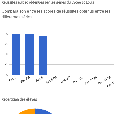
Réussites au bac obtenues par les séries du Lycee St Louis
Comparaison entre les scores de réussites obtenus entre les
différentes séries
100
75
50
25
0
Bac L
Bac ES
Bac S
Bac STG
Bac STI
Bac STL
Bac ST2A
Bac ST2S
Bac 
Répartition des élèves