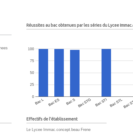
Réussites au bac obtenues par les séries du Lycee Immac
enees
100
75
50
25
0
Bac L
Bac ES
Bac S
Bac STG
Bac STI
Bac STL
Bac S
Effectifs de l'établissement
Le Lycee Immac.concept.beau Frene