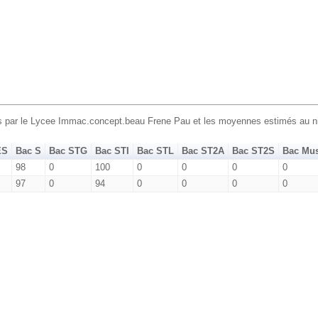
us par le Lycee Immac.concept.beau Frene Pau et les moyennes estimés au ni
ES
Bac S
Bac STG
Bac STI
Bac STL
Bac ST2A
Bac ST2S
Bac Mu
98
0
100
0
0
0
0
97
0
94
0
0
0
0