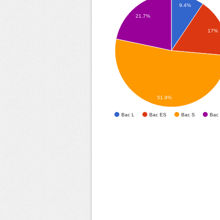
9.4%
21.7%
17%
51.9%
Bac L
Bac ES
Bac S
Bac