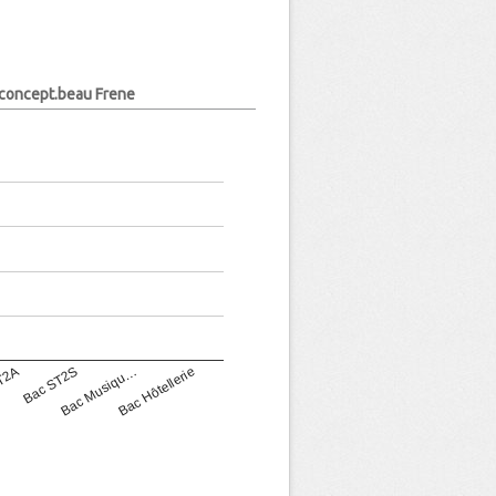
.concept.beau Frene
T2A
Bac ST2S
Bac Musiqu…
Bac Hôtellerie