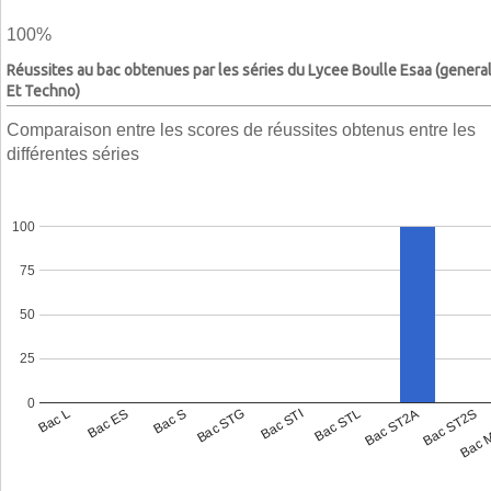
100%
Réussites au bac obtenues par les séries du Lycee Boulle Esaa (genera
Et Techno)
Comparaison entre les scores de réussites obtenus entre les
différentes séries
100
75
50
25
0
Bac L
Bac ES
Bac S
Bac STG
Bac STI
Bac STL
Bac ST2A
Bac ST2S
Bac 