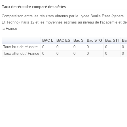
Taux de réussite comparé des séries
Comparaison entre les résultats obtenus par le Lycee Boulle Esaa (general
Et Techno) Paris 12 et les moyennes estimés au niveau de l'académie et de
la France
BAC L
BAC ES
Bac S
Bac STG
Bac STI
Ba
Taux brut de réussite
0
0
0
0
0
0
Taux attendu / France
0
0
0
0
0
0