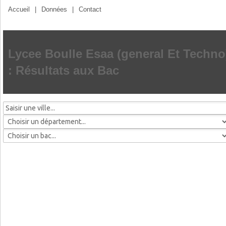
Accueil
|
Données
|
Contact
Lycee Boulle Esaa (general Et Techno
: Résultats aux Bac