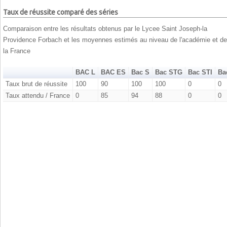
Taux de réussite comparé des séries
Comparaison entre les résultats obtenus par le Lycee Saint Joseph-la
Providence Forbach et les moyennes estimés au niveau de l'académie et de
la France
BAC L
BAC ES
Bac S
Bac STG
Bac STI
Ba
Taux brut de réussite
100
90
100
100
0
0
Taux attendu / France
0
85
94
88
0
0