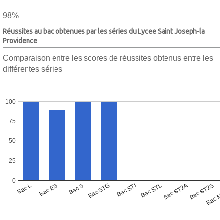
98%
Réussites au bac obtenues par les séries du Lycee Saint Joseph-la
Providence
Comparaison entre les scores de réussites obtenus entre les
différentes séries
100
75
50
25
0
Bac L
Bac ES
Bac S
Bac STG
Bac STI
Bac STL
Bac ST2A
Bac ST2S
Bac 