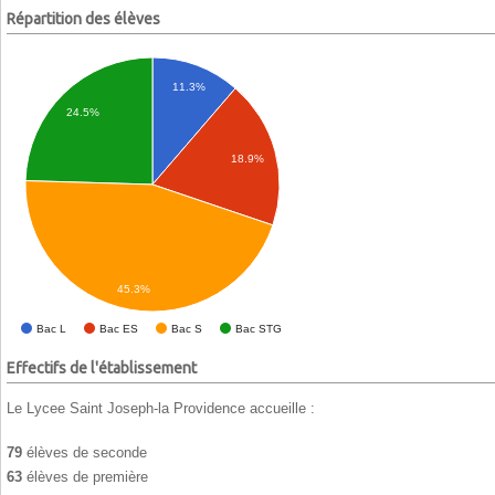
Répartition des élèves
11.3%
24.5%
18.9%
45.3%
Bac L
Bac ES
Bac S
Bac STG
Effectifs de l'établissement
Le Lycee Saint Joseph-la Providence accueille :
79
élèves de seconde
63
élèves de première