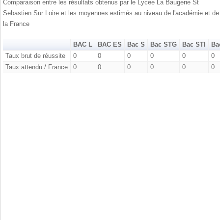
Comparaison entre les résultats obtenus par le Lycee La Baugerie St
Sebastien Sur Loire et les moyennes estimés au niveau de l'académie et de
la France
BAC L
BAC ES
Bac S
Bac STG
Bac STI
Ba
Taux brut de réussite
0
0
0
0
0
0
Taux attendu / France
0
0
0
0
0
0