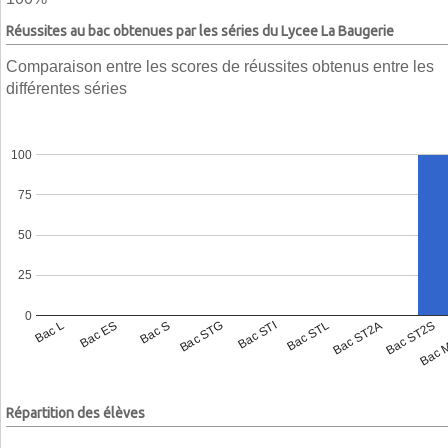
Réussites au bac obtenues par les séries du Lycee La Baugerie
Comparaison entre les scores de réussites obtenus entre les
différentes séries
100
75
50
25
0
Bac L
Bac ES
Bac S
Bac STG
Bac STI
Bac STL
Bac ST2A
Bac ST2S
Bac 
Répartition des élèves