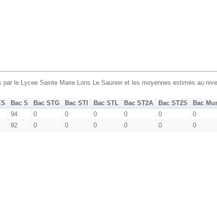
s par le Lycee Sainte Marie Lons Le Saunier et les moyennes estimés au nive
ES
Bac S
Bac STG
Bac STI
Bac STL
Bac ST2A
Bac ST2S
Bac Mu
94
0
0
0
0
0
0
92
0
0
0
0
0
0