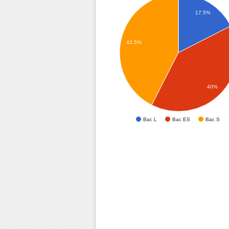
17.5%
42.5%
40%
Bac L
Bac ES
Bac S