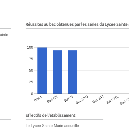
Réussites au bac obtenues par les séries du Lycee Sainte
ainte
100
75
50
25
0
Bac L
Bac ES
Bac S
Bac STG
Bac STI
Bac STL
Bac S
Effectifs de l'établissement
Le Lycee Sainte Marie accueille :