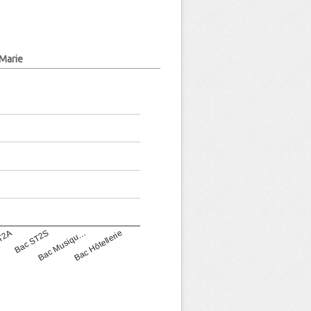
 Marie
T2A
Bac ST2S
Bac Musiqu…
Bac Hôtellerie