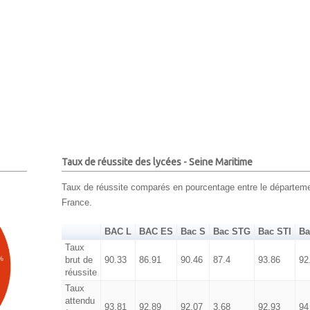
Taux de réussite des lycées - Seine Maritime
Taux de réussite comparés en pourcentage entre le départemen
France.
BAC L
BAC ES
Bac S
Bac STG
Bac STI
Ba
Taux
brut de
90.33
86.91
90.46
87.4
93.86
92
%
réussite
Taux
attendu
93.81
92.89
92.07
3.68
92.93
94