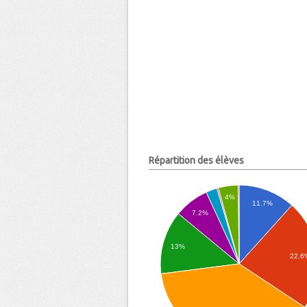
Répartition des élèves
4%
11.7%
7.2%
13%
22.6