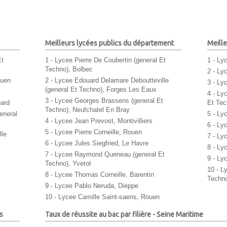
Meilleurs lycées publics du département
Meille
Et
1 - Lycee Pierre De Coubertin (general Et
1 - Ly
Techno), Bolbec
2 - Ly
ouen
2 - Lycee Edouard Delamare Deboutteville
3 - Ly
(general Et Techno), Forges Les Eaux
4 - Ly
3 - Lycee Georges Brassens (general Et
nard
Et Tec
Techno), Neufchatel En Bray
eneral
5 - Ly
4 - Lycee Jean Prevost, Montivilliers
6 - Ly
5 - Lycee Pierre Corneille, Rouen
lle
7 - Ly
6 - Lycee Jules Siegfried, Le Havre
8 - Ly
7 - Lycee Raymond Queneau (general Et
9 - Ly
Techno), Yvetot
10 - L
8 - Lycee Thomas Corneille, Barentin
Techno
9 - Lycee Pablo Neruda, Dieppe
10 - Lycee Camille Saint-saens, Rouen
s
Taux de réussite au bac par filière - Seine Maritime