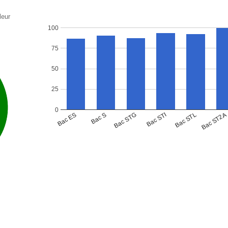
leur
100
75
50
25
0
Bac ST2A
Bac STL
Bac STI
Bac STG
Bac S
Bac ES