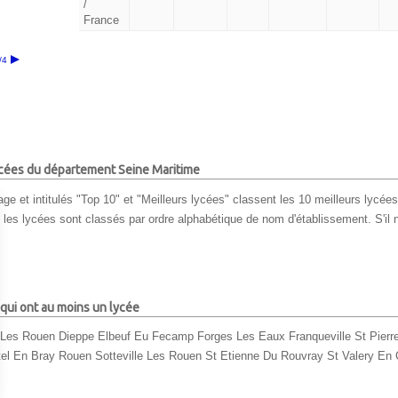
/
France
/4
lycées du département Seine Maritime
ge et intitulés "Top 10" et "Meilleurs lycées" classent les 10 meilleurs lycées
, les lycées sont classés par ordre alphabétique de nom d'établissement. S'il n
 qui ont au moins un lycée
e Les Rouen
Dieppe
Elbeuf
Eu
Fecamp
Forges Les Eaux
Franqueville St Pierr
el En Bray
Rouen
Sotteville Les Rouen
St Etienne Du Rouvray
St Valery En