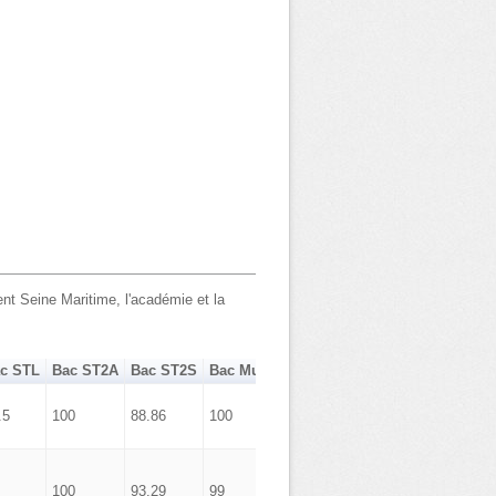
t Seine Maritime, l'académie et la
c STL
Bac ST2A
Bac ST2S
Bac Musique Danse
Bac Hôtellerie
.5
100
88.86
100
0
100
93.29
99