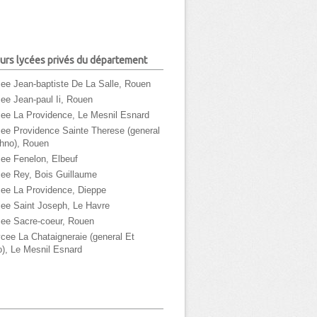
urs lycées privés du département
cee Jean-baptiste De La Salle, Rouen
cee Jean-paul Ii, Rouen
cee La Providence, Le Mesnil Esnard
cee Providence Sainte Therese (general
hno), Rouen
cee Fenelon, Elbeuf
cee Rey, Bois Guillaume
cee La Providence, Dieppe
cee Saint Joseph, Le Havre
cee Sacre-coeur, Rouen
ycee La Chataigneraie (general Et
), Le Mesnil Esnard