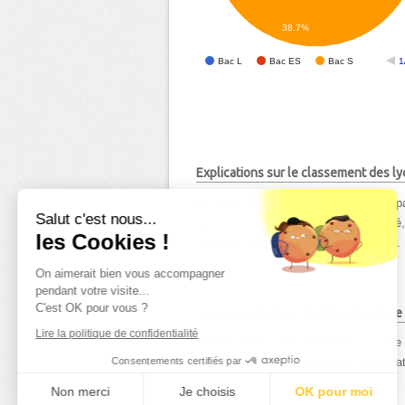
38.7%
Bac L
Bac ES
Bac S
1
Explications sur le classement des 
Les listings affichés au sommet de la pa
Salut c'est nous...
au bac par ordre décroissant. Si égalité
les Cookies !
qu'aucun établissement ne correspond.
On aimerait bien vous accompagner
pendant votre visite...
C'est OK pour vous ?
Parcourir les villes de Seine Maritime
Lire la politique de confidentialité
Barentin
Bois Guillaume
Bolbec
Devill
Consentements certifiés par
Esnard
Lillebonne
Montivilliers
Neufchat
Non merci
Je choisis
OK pour moi