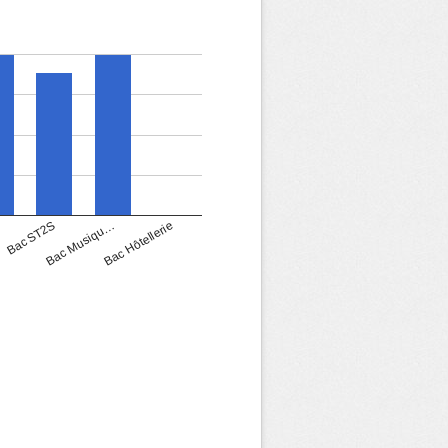
Bac Musiqu…
Bac ST2S
Bac Hôtellerie