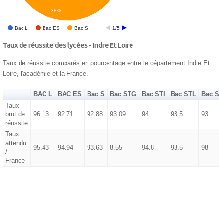
38%
Bac L
Bac ES
Bac S
1/5
Taux de réussite des lycées - Indre Et Loire
Taux de réussite comparés en pourcentage entre le département Indre Et
Loire, l'académie et la France.
BAC L
BAC ES
Bac S
Bac STG
Bac STI
Bac STL
Bac 
Taux
brut de
96.13
92.71
92.88
93.09
94
93.5
93
réussite
Taux
attendu
95.43
94.94
93.63
8.55
94.8
93.5
98
/
France